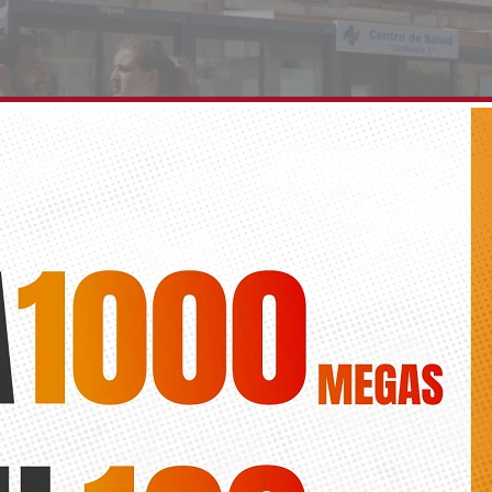
sta a la Conselleria a iniciar las obras del Centr
oche
Diario de la vega
de Sanidad, Noelia Grao, reclamó este martes la puesta en marcha de 
ud del Rabaloche