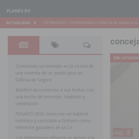
PLANES DV
[ 07/08/2026 ]
Orihuela cumple los objetivos de ‘Refluy
ACTUALIDAD
ORIHUELA
concej
[ 07/08/2026 ]
Orihuela organiza un concierto sinfónic
Golf & Country Club
ORIHUELA
SIN CATEGOR
[ 07/08/2026 ]
El Ayuntamiento de Almoradí mejora la 
Controlado un incendio en la cocina de
una vivienda de un quinto piso en
ALMORADÍ
Callosa de Segura
[ 07/08/2026 ]
Educación destina 1,2 millones adicional
Benferri da comienzo a sus fiestas con
una noche de emoción, tradición y
[ 07/08/2026 ]
La Policía Nacional desarticula un grup
celebración
clonación de llaves electrónicas
ORIHUELA
FEGADO 2026 cierra con un balance
[ 07/08/2026 ]
Torrevieja impulsa el empleo con la c
histórico y consolida a Dolores como
referente ganadero de la CV
TORREVIEJA
Los Montesinos refuerza su apoyo a la
[ 07/08/2026 ]
Raiguero de Bonanza alerta del riesgo 