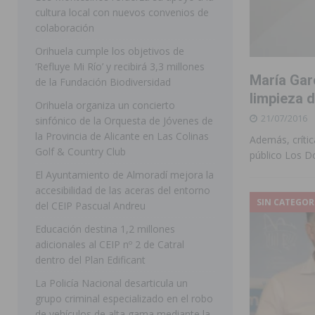
cultura local con nuevos convenios de
ORIHUELA
colaboración
[ 07/08/2026 ]
La Generalitat impulsa el desdoblamien
Orihuela cumple los objetivos de
‘Refluye Mi Río’ y recibirá 3,3 millones
[ 07/08/2026 ]
Benferri ya se prepara para dar comien
María Garc
de la Fundación Biodiversidad
[ 07/08/2026 ]
Bigastro se viste de gala para la coron
limpieza d
Orihuela organiza un concierto
21/07/2016
[ 07/08/2026 ]
Rojales clausura con éxito las Fiestas
sinfónico de la Orquesta de Jóvenes de
la Provincia de Alicante en Las Colinas
Además, crític
[ 08/08/2026 ]
Controlado un incendio en la cocina de
Golf & Country Club
público Los D
SEGURA
El Ayuntamiento de Almoradí mejora la
accesibilidad de las aceras del entorno
[ 08/08/2026 ]
Benferri da comienzo a sus fiestas con
SIN CATEGOR
del CEIP Pascual Andreu
[ 07/08/2026 ]
FEGADO 2026 cierra con un balance his
Educación destina 1,2 millones
DOLORES
adicionales al CEIP nº 2 de Catral
dentro del Plan Edificant
[ 07/08/2026 ]
Los Montesinos refuerza su apoyo a la 
La Policía Nacional desarticula un
grupo criminal especializado en el robo
de vehículos de alta gama mediante la