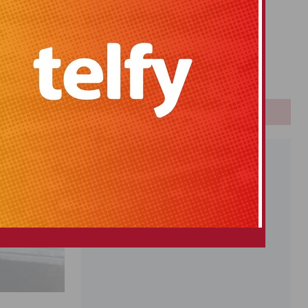
Primitiva
El Gordo
Euromillones
Loteria
Once
PUBLICIDAD