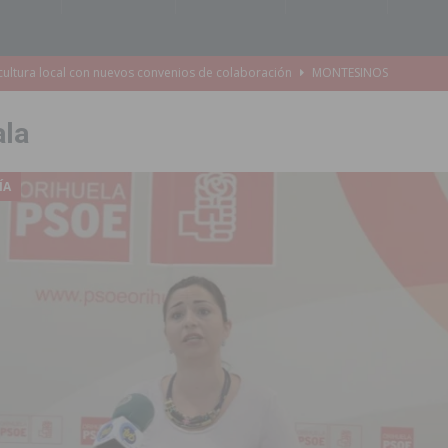
e Mi Río’ y recibirá 3,3 millones de la Fundación Biodiversidad
ala
o de la Orquesta de Jóvenes de la Provincia de Alicante en Las Colinas
ÍA
accesibilidad de las aceras del entorno del CEIP Pascual Andreu
es al CEIP nº 2 de Catral dentro del Plan Edificant
COMARCA
o criminal especializado en el robo de vehículos de alta gama mediante la
ontratación de 55 personas desempleadas a través de seis programas
de incendios e inundaciones por el estado de sus barrancos