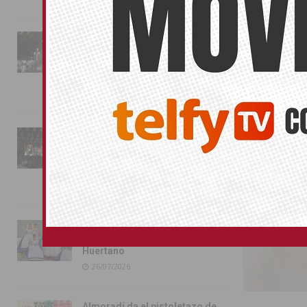
La fiesta se adueña de
Almoradí con la presentación
SIN CATEGOR
de los cargos festeros y la
toma del castillo
31/07/2026
Pilar de la Horadada
conmemora con emoción el
40º aniversario de su
independencia como municipio
31/07/2026
Almoradí presume de raíces
con el desfile del Bando
Huertano
26/07/2026
Almoradí da el pistoletazo de