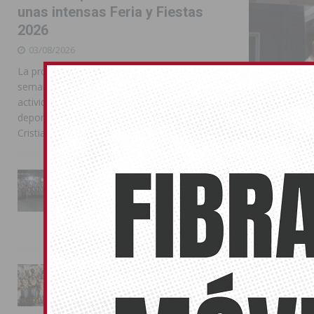
unas intensas Feria y Fiestas
2026
03/08/2026
La programación reunió durante más de una
semana actos institucionales, conciertos,
actividades familiares, competiciones
deportivas y las celebraciones de Moros y
Cristianos
La Entrada Cristiana llena de
esplendor las calles de
Almoradí en una multitudinaria
jornada festera
Sanidad in
02/08/2026
del Rabal
13/07/2016
La magia de la Entrada Mora
La concejala 
conquista las calles de
Centro de Sal
Almoradí
01/08/2026