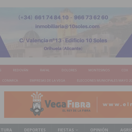
S
REDOVÁN
RAFAL
DOLORES
MONTESINOS
COX
COMARCA
EMPRESAS DE LA VEGA
ELECCIONES MUNICIPALES MAYO 2
LTURA
DEPORTES
FIESTAS
OPINIÓN
AGRI