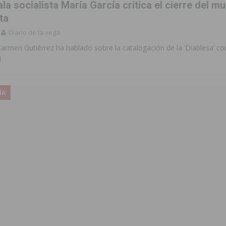
la socialista María García critica el cierre del m
ta
Diario de la vega
armen Gutiérrez ha hablado sobre la catalogación de la ‘Diablesa’ c
l
ÍA