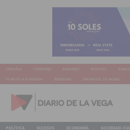
ORIHUELA
TORREVIEJA
ALMORADÍ
BIGASTRO
ROJALE
PILAR DE LA HORADADA
BENEJUZAR
SAN MIGUEL DE SALINAS
POLÍTICA
SUCESOS
ECONOMÍA
SOCIEDAD-CU