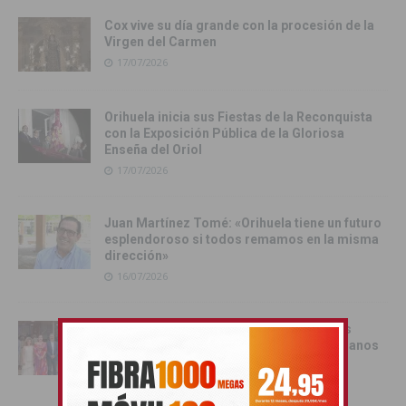
Cox vive su día grande con la procesión de la
Virgen del Carmen
17/07/2026
Orihuela inicia sus Fiestas de la Reconquista
con la Exposición Pública de la Gloriosa
Enseña del Oriol
17/07/2026
Juan Martínez Tomé: «Orihuela tiene un futuro
esplendoroso si todos remamos en la misma
dirección»
16/07/2026
Orihuela recibe oficialmente a los cargos
festeros de las Fiestas de Moros y Cristianos
2026
16/07/2026