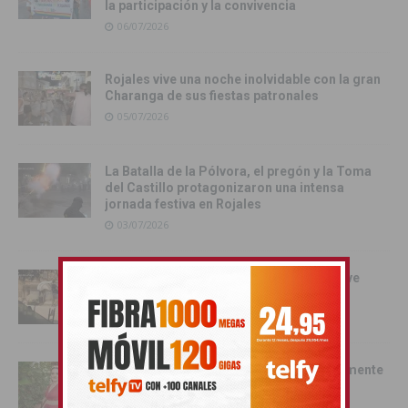
la participación y la convivencia
06/07/2026
Rojales vive una noche inolvidable con la gran
Charanga de sus fiestas patronales
05/07/2026
La Batalla de la Pólvora, el pregón y la Toma
del Castillo protagonizaron una intensa
jornada festiva en Rojales
03/07/2026
Orihuela se convierte en escenario del live
action de Enredados de Disney
01/07/2026
Pilar Hernández, Armengola 2026: «realmente
soy una Armengola ‘Armengola'»
29/06/2026