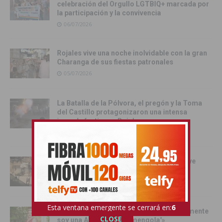
celebración del Orgullo LGTBIQ+ marcada por
la participación y la convivencia
06/07/2026
Rojales vive una noche inolvidable con la gran
Charanga de sus fiestas patronales
05/07/2026
La Batalla de la Pólvora, el pregón y la Toma
del Castillo protagonizaron una intensa
jornada festiva en Rojales
03/07/2026
Orihuela se convierte en escenario del live
action de Enredados de Disney
01/07/2026
Esta ventana emergente se cerrará en:
4
Pilar Hernández, Armengola 2026: «realmente
CLOSE
soy una Armengola ‘Armengola'»