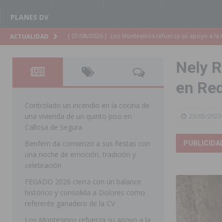
PLANES DV
[ 07/08/2026 ]
Orihuela cumple los objetivos de ‘Refluy
ACTUALIDAD
ORIHUELA
Nely R
[ 07/08/2026 ]
Orihuela organiza un concierto sinfónic
en Re
Golf & Country Club
ORIHUELA
[ 07/08/2026 ]
El Ayuntamiento de Almoradí mejora la 
Controlado un incendio en la cocina de
una vivienda de un quinto piso en
23/05/2023
ALMORADÍ
Callosa de Segura
[ 07/08/2026 ]
Educación destina 1,2 millones adicional
Benferri da comienzo a sus fiestas con
PUBLICIDA
una noche de emoción, tradición y
[ 07/08/2026 ]
La Policía Nacional desarticula un grup
celebración
clonación de llaves electrónicas
ORIHUELA
FEGADO 2026 cierra con un balance
[ 07/08/2026 ]
Torrevieja impulsa el empleo con la c
histórico y consolida a Dolores como
referente ganadero de la CV
TORREVIEJA
Los Montesinos refuerza su apoyo a la
[ 07/08/2026 ]
Raiguero de Bonanza alerta del riesgo 