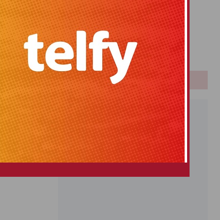
Primitiva
El Gordo
Euromillones
Loteria
Once
PUBLICIDAD