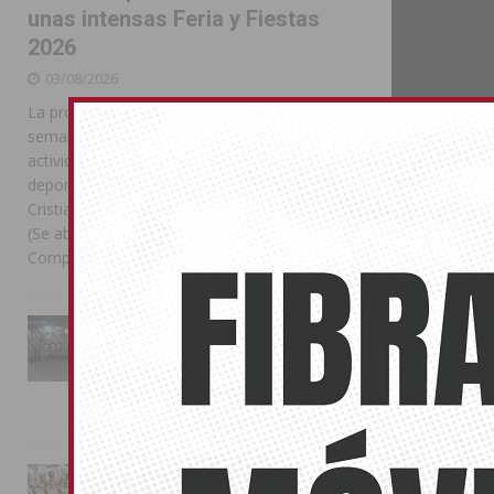
unas intensas Feria y Fiestas
2026
03/08/2026
La programación reunió durante más de una
semana actos institucionales, conciertos,
actividades familiares, competiciones
deportivas y las celebraciones de Moros y
Cristianos Compártelo: Comparte en Facebook
(Se abre en una ventana nueva) Facebook
Compartir en
[...]
La Entrada Cristiana llena de
esplendor las calles de
Compártelo:
Almoradí en una multitudinaria
jornada festera
02/08/2026
También pu
La magia de la Entrada Mora