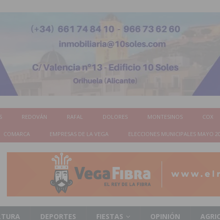
S
REDOVÁN
RAFAL
DOLORES
MONTESINOS
COX
COMARCA
EMPRESAS DE LA VEGA
ELECCIONES MUNICIPALES MAYO 2
LTURA
DEPORTES
FIESTAS
OPINIÓN
AGRI