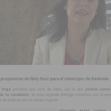
to de la CV-95, clave para Torrevieja
TORREVIEJA
zo a sus Fiestas 2026
COMARCA
ación de la Corte 2026
BIGASTRO
 de las Urbanizaciones de Ciudad Quesada 2026
ROJALES
 una vivienda de un quinto piso en Callosa de Segura
CALLOSA DE
 una noche de emoción, tradición y celebración
COMARCA
tórico y consolida a Dolores como referente ganadero de la CV
propuestas de Nely Ruiz para el municipio de Redován
a Vega
presenta una serie de video con la que
podrás conoce
cultura local con nuevos convenios de colaboración
MONTESINOS
de tu candidato.
En esta segunda entrega contamos con la pres
le de Redován por el Partido Popular.
«Durante estos cuatro 