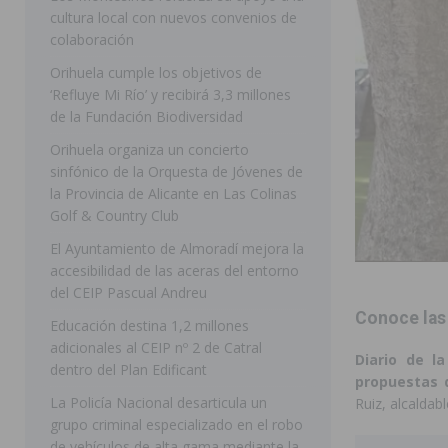
cultura local con nuevos convenios de
ORIHUELA
colaboración
[ 07/08/2026 ]
La Generalitat impulsa el desdoblamien
Orihuela cumple los objetivos de
‘Refluye Mi Río’ y recibirá 3,3 millones
[ 07/08/2026 ]
Benferri ya se prepara para dar comien
de la Fundación Biodiversidad
[ 07/08/2026 ]
Bigastro se viste de gala para la coron
Orihuela organiza un concierto
[ 07/08/2026 ]
Rojales clausura con éxito las Fiestas
sinfónico de la Orquesta de Jóvenes de
la Provincia de Alicante en Las Colinas
[ 08/08/2026 ]
Controlado un incendio en la cocina de
Golf & Country Club
SEGURA
El Ayuntamiento de Almoradí mejora la
accesibilidad de las aceras del entorno
[ 08/08/2026 ]
Benferri da comienzo a sus fiestas con
del CEIP Pascual Andreu
[ 07/08/2026 ]
FEGADO 2026 cierra con un balance his
Conoce las 
Educación destina 1,2 millones
DOLORES
adicionales al CEIP nº 2 de Catral
Diario de l
dentro del Plan Edificant
[ 07/08/2026 ]
Los Montesinos refuerza su apoyo a la 
propuestas 
La Policía Nacional desarticula un
Ruiz, alcaldab
grupo criminal especializado en el robo
de vehículos de alta gama mediante la