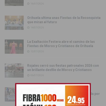
16/07/2026
Orihuela ultima unas Fiestas de la Reconquista
que miran al futuro
14/07/2026
La Exaltación Festera abre el camino de las
Fiestas de Moros y Cristianos de Orihuela
12/07/2026
Rojales cerró sus fiestas patronales 2026 con
un brillante desfile de Moros y Cristianos
06/07/2026
Los Montesinos vive una multitudinaria
celebración del Orgullo LGTBIQ+ marcada por
la participación y la convivencia
06/07/2026