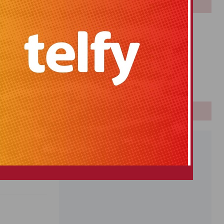
LOTERIAS
giado será una
situación a la
Bonoloto
Primitiva
El Gordo
Euromillones
Loteria
Once
PUBLICIDAD