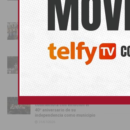
jornada festera
La última act
02/08/2026
performance, 
que se enfrent
La magia de la Entrada Mora
conquista las calles de
Compártelo:
Almoradí
01/08/2026
La fiesta se adueña de
También pu
Almoradí con la presentación
de los cargos festeros y la
No related pos
toma del castillo
31/07/2026
Pilar de la Horadada
conmemora con emoción el
40º aniversario de su
independencia como municipio
31/07/2026