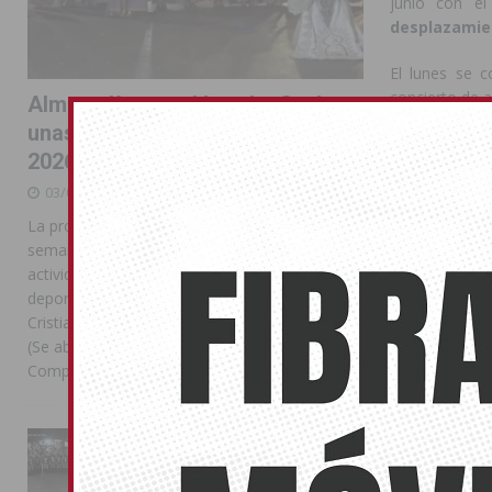
junio con e
desplazamie
El lunes se c
concierto de a
Almoradí pone el broche final a
unas intensas Feria y Fiestas
Por otra parte
2026
Auditorio de 
visualización 
03/08/2026
con ACNURy Cr
La programación reunió durante más de una
nos concienciam
semana actos institucionales, conciertos,
Galindo ha ind
actividades familiares, competiciones
Jordania, donde
deportivas y las celebraciones de Moros y
Cristianos Compártelo: Comparte en Facebook
Asimismo, se
(Se abre en una ventana nueva) Facebook
Española, for
Compartir en
[...]
personas refu
internacional.
julio.
La Entrada Cristiana llena de
esplendor las calles de
Performanc
Almoradí en una multitudinaria