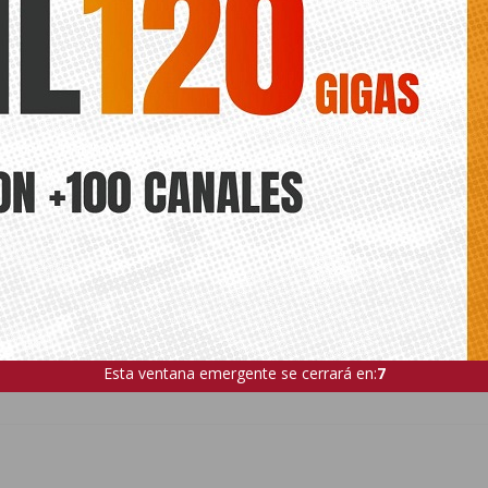
ividad organizada para la conmemoración del Día Mundial del Refu
a cargo del grupo ‘Transmuten’ de Barcelona, que representarán la 
an cada día las personas refugiadas, a través de las artes escénicas.
ede interesar
ts.
ANTERIOR
SIGUIENTE
Almoradí seguirá albergando la
C’s Benejúzar presentará una
oficina de OCAPA
moción para impulsar el museo de
Esta ventana emergente se cerrará en:
6
la radio en la localidad