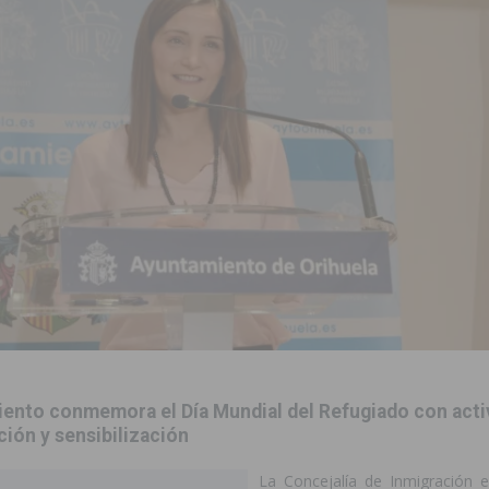
r el golf
ORIHUELA
 Torrevieja tras ser sorprendido con un arma de fuego en la vía pública
2023 un 75% la demora quirúrgica de los pacientes con riesgo vital
sición judicial a un conductor por conducir bajo los efectos del alcohol
aquillas dentro de sus Fiestas Patronales en honor a San Joaquín 2026
amación de actividades deportivas, culturales y de aventura
iento conmemora el Día Mundial del Refugiado con acti
ión y sensibilización
 infantiles del municipio con nuevas actuaciones en la costa y las
La Concejalía de Inmigración 