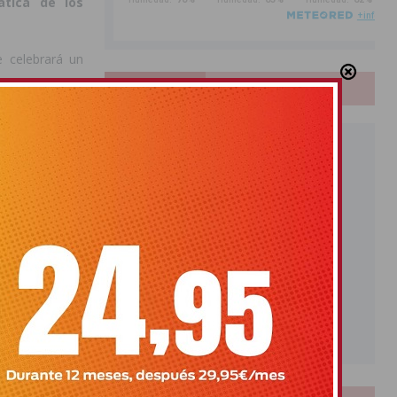
ática de los
e celebrará un
PUBLICIDAD
de junio, en el
 consiste en la
en colaboración
sona refugiada y
país en guerra».
ari y Azraq, en
de Cruz Roja
aboral que las
 de protección
a hasta el 6 de