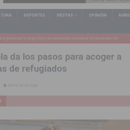
LTURA
DEPORTES
FIESTAS
OPINIÓN
AGRI
e finales de 2026 tras superar los 78.000 espectadores
TORREVIEJA
clipse solar del 12 de agosto con protección homologada y a planificar
la da los pasos para acoger a
as de refugiados
a sobre los recursos disponibles para las mujeres víctimas de violencia
Diario de la vega
a redactar el proyecto de ampliación de la CV-95 entre Orihuela y
D
 edición de ‘El Mojón en Movimiento’ con torneos de fútbol sala
PILAR
táculo ‘Desempolsant’ dentro del Festival ManIAC Test 2026
SAN