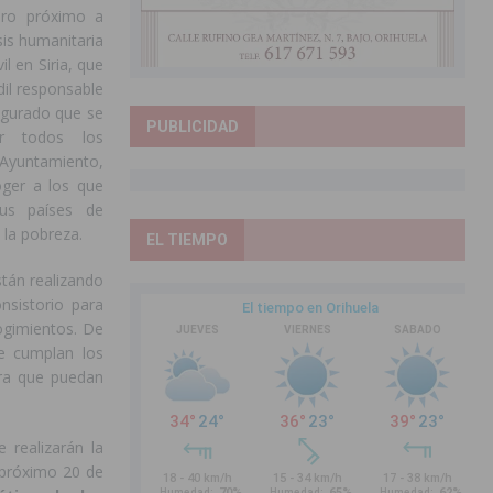
uro próximo a
isis humanitaria
il en Siria, que
dil responsable
egurado que se
PUBLICIDAD
ir todos los
Ayuntamiento,
ger a los que
us países de
 la pobreza.
EL TIEMPO
stán realizando
nsistorio para
ogimientos. De
ue cumplan los
ara que puedan
 realizarán la
 próximo 20 de