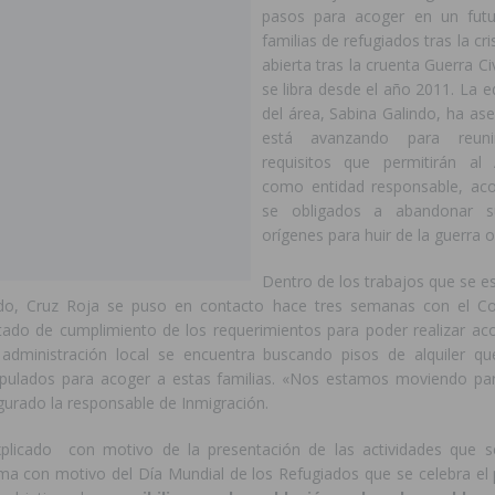
pasos para acoger en un fut
familias de refugiados tras la cr
 mociones para pedir responsabilidades y dimisiones
GUARDAMAR
abierta tras la cruenta Guerra Civ
se libra desde el año 2011. La e
ara garantizar la seguridad y la continuidad educativa del alumnado del
del área, Sabina Galindo, ha as
está avanzando para reun
requisitos que permitirán al 
como entidad responsable, aco
se obligados a abandonar s
orígenes para huir de la guerra o
Dentro de los trabajos que se e
ido, Cruz Roja se puso en contacto hace tres semanas con el Co
tado de cumplimiento de los requerimientos para poder realizar ac
administración local se encuentra buscando pisos de alquiler q
tipulados para acoger a estas familias. «Nos estamos moviendo p
egurado la responsable de Inmigración.
plicado con motivo de la presentación de las actividades que se
a con motivo del Día Mundial de los Refugiados que se celebra el