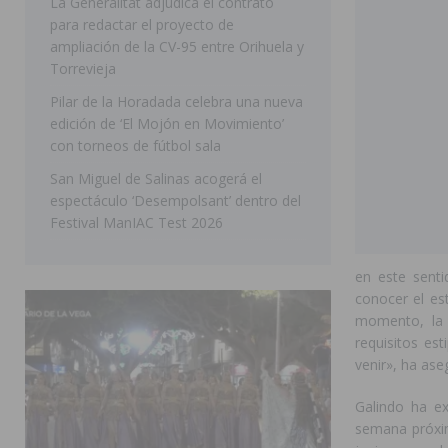
La Generalitat adjudica el contrato
pedanías
ORIHUELA
para redactar el proyecto de
ampliación de la CV-95 entre Orihuela y
[ 06/08/2026 ]
El PP de Guardamar lleva al Pleno dos
Torrevieja
[ 05/08/2026 ]
Orihuela ultima diferentes soluciones p
Pilar de la Horadada celebra una nueva
CEIP Virgen de la Puerta
ORIHUELA
edición de ‘El Mojón en Movimiento’
con torneos de fútbol sala
San Miguel de Salinas acogerá el
espectáculo ‘Desempolsant’ dentro del
Festival ManIAC Test 2026
en este sent
conocer el es
momento, la 
requisitos es
venir», ha as
Galindo ha ex
semana próxim