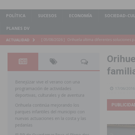
POLÍTICA
SUCESOS
ECONOMÍA
SOCIEDAD-CU
PLANES DV
[ 05/08/2026 ]
Torrevieja presenta su programación d
ACTUALIDAD
[ 05/08/2026 ]
Sanidad Orihuela llama a observar el e
Orihue
los desplazamientos
ORIHUELA
famili
[ 05/08/2026 ]
Orihuela acogerá una sesión informativ
ORIHUELA
Benejúzar vive el verano con una
programación de actividades
17/06/2016
[ 05/08/2026 ]
La Generalitat adjudica el contrato par
deportivas, culturales y de aventura
Torrevieja
COMARCA
Orihuela continúa mejorando los
PUBLICIDA
parques infantiles del municipio con
[ 05/08/2026 ]
Pilar de la Horadada celebra una nueva
nuevas actuaciones en la costa y las
DE LA HORADADA
pedanías
[ 05/08/2026 ]
San Miguel de Salinas acogerá el espec
El PP de Guardamar lleva al Pleno dos