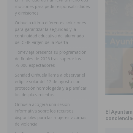
mociones para pedir responsabilidades
MIGUEL DE SALINAS
y dimisiones
[ 05/08/2026 ]
Quince años compartiendo la pasión po
Orihuela ultima diferentes soluciones
[ 05/08/2026 ]
La Guardia Civil detiene a un hombre en
para garantizar la seguridad y la
continuidad educativa del alumnado
TORREVIEJA
del CEIP Virgen de la Puerta
[ 05/08/2026 ]
El Hospital Vega Baja disminuye desde 
Torrevieja presenta su programación
ORIHUELA
de finales de 2026 tras superar los
78.000 espectadores
[ 05/08/2026 ]
La Policía Local de Rojales pone a dispo
Sanidad Orihuela llama a observar el
ROJALES
eclipse solar del 12 de agosto con
protección homologada y a planificar
[ 05/08/2026 ]
Bigastro celebra hoy el tercer día de v
los desplazamientos
BIGASTRO
Orihuela acogerá una sesión
[ 06/08/2026 ]
Benejúzar vive el verano con una progr
informativa sobre los recursos
El Ayuntam
disponibles para las mujeres víctimas
BENEJUZAR
concienciac
de violencia
[ 06/08/2026 ]
Orihuela continúa mejorando los parques