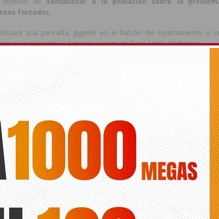
l objetivo de
sensibilizar a la población sobre la problem
ntos forzados.
olocará una pancarta gigante en el balcón del Ayuntamiento y s
rpa en la plaza de las Salesas a cargo de Rosa María Rodríguez.
, el acto central de esta conmemoración tendrá lugar el próximo 29 
La Lonja, donde tendrá lugar la campaña
‘Ahora puedes verlo’
, que
a través de gafas de realidad virtual de los campos de refugiados, 
uz Roja Española. De esta forma, «
nos ponemos en la piel de una per
os en mayor medida de la terrible experiencia que supone la huida de un 
icado también que el material audiovisual se grabó en los campos de Zaat
 viven más de 120.000 personas de las que cerca de 70.000 son niños y niñas.
 inaugurará también la exposición
‘En los ojos del refugiado’
mada por 28 imágenes relacionadas con los programas de inserción l
giadas realizan cuando llegan a nuestro país, como solicitantes
 La muestra permanecerá abierta al público en el Auditorio de La Lonj
e