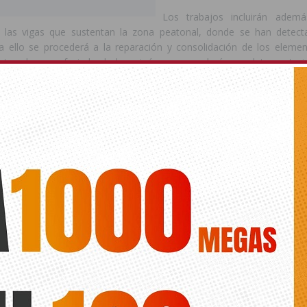
Los trabajos incluirán ademá
e las vigas que sustentan la zona peatonal, donde se han detec
ra ello se procederá a la reparación y consolidación de los elemen
utar el nuevo forjado de hormigón, que quedará completamente i
tido con pavimento urbano.
contempla también la reordenación del paso peatonal existente. Deb
 del espacio, el paso de peatones será reubicado y contará con nue
 la calzada para mejorar la visibilidad de los usuarios, facilitar l
jes adaptados y contribuir a la reducción de la velocidad de circu
o, se instalarán bolardos para evitar maniobras indebidas de carga 
a señalización horizontal y vertical.
Orihuela,
Pepe Vegara
, ha destacado que “seguimos dando respue
l día a día de los vecinos de Orihuela Costa. Esta actuación permit
 accesibilidad y la imagen de una zona muy transitada, resolvi
levaba tiempo requiriendo una solución definitiva”.
el concejal de Infraestructuras,
Víctor Valverde
, ha señalado que “
esaria desde el punto de vista de la seguridad y del mantenimien