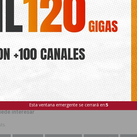
ras. Con ella eliminamos un punto degradado, reforzamos la estructu
 condiciones de movilidad peatonal en este entorno”.
querido destacar también el trabajo que viene realizando la em
 ejecución de actuaciones de mejora en Orihuela Costa, “permitiendo
eficiente en aquellos espacios públicos que requieren una atención 
dad de vida de vecinos y visitantes”.
n se enmarca en el plan de mejora y mantenimiento de infraestr
e Orihuela está desarrollando en distintos puntos del municipio con
seguridad, la accesibilidad y la calidad de los espacios públicos.
Esta ventana emergente se cerrará en:
3
ede interesar
ts.