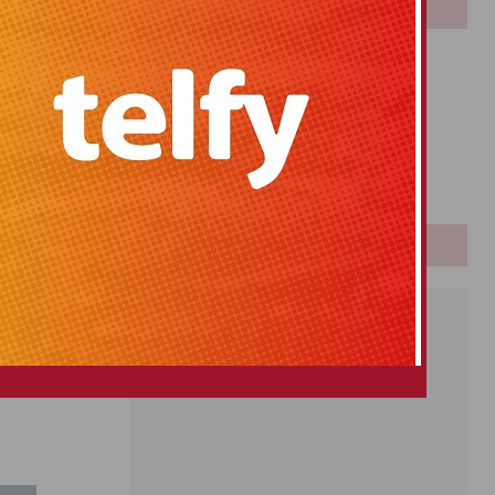
LOTERIAS
ra existente y
Bonoloto
presa pública
Primitiva
 intervenir de
El Gordo
inmediata para
Euromillones
Loteria
Once
ucturas que el
 el objetivo de
PUBLICIDAD