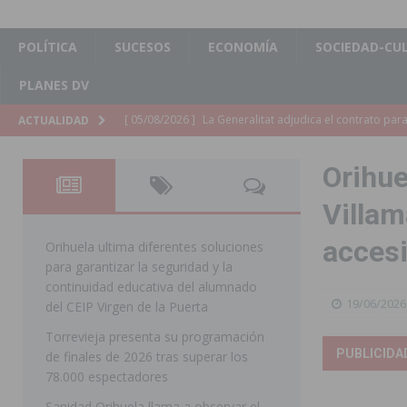
POLÍTICA
SUCESOS
ECONOMÍA
SOCIEDAD-CU
PLANES DV
[ 05/08/2026 ]
La Generalitat adjudica el contrato par
ACTUALIDAD
Torrevieja
COMARCA
Orihue
[ 05/08/2026 ]
Pilar de la Horadada celebra una nueva
Villam
DE LA HORADADA
accesi
[ 05/08/2026 ]
San Miguel de Salinas acogerá el espec
Orihuela ultima diferentes soluciones
para garantizar la seguridad y la
MIGUEL DE SALINAS
continuidad educativa del alumnado
19/06/2026
[ 05/08/2026 ]
Quince años compartiendo la pasión po
del CEIP Virgen de la Puerta
Torrevieja presenta su programación
[ 05/08/2026 ]
La Guardia Civil detiene a un hombre en
PUBLICIDA
de finales de 2026 tras superar los
TORREVIEJA
78.000 espectadores
[ 05/08/2026 ]
El Hospital Vega Baja disminuye desde 
Sanidad Orihuela llama a observar el