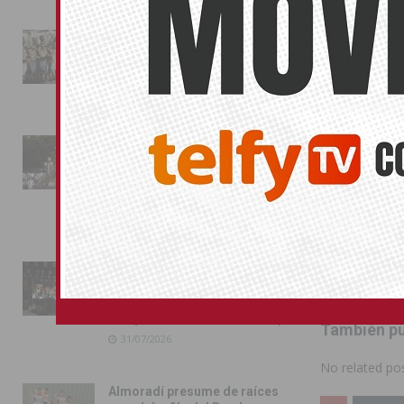
infraestructu
mejoramos las
La magia de la Entrada Mora
conquista las calles de
Valverde ha 
Almoradí
ECOPLAN en la
01/08/2026
forma ágil y 
mejorar la cali
La fiesta se adueña de
Almoradí con la presentación
Esta actuació
de los cargos festeros y la
Ayuntamiento d
toma del castillo
incrementar la 
31/07/2026
Compártelo:
Pilar de la Horadada
conmemora con emoción el
40º aniversario de su
independencia como municipio
También pu
31/07/2026
No related pos
Almoradí presume de raíces