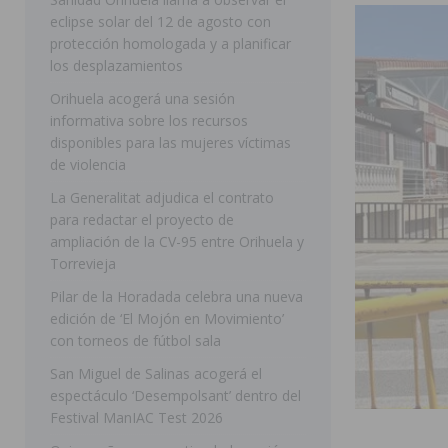
eclipse solar del 12 de agosto con
ORIHUELA
protección homologada y a planificar
[ 05/08/2026 ]
La Policía Local de Rojales pone a dispo
los desplazamientos
ROJALES
Orihuela acogerá una sesión
informativa sobre los recursos
[ 05/08/2026 ]
Bigastro celebra hoy el tercer día de v
disponibles para las mujeres víctimas
BIGASTRO
de violencia
[ 05/08/2026 ]
El pulso urbano de JC Reyes desembarca
La Generalitat adjudica el contrato
para redactar el proyecto de
[ 04/08/2026 ]
Incendio de matorrales en Albatera mov
ampliación de la CV-95 entre Orihuela y
[ 04/08/2026 ]
Los Montesinos clausura con éxito el c
Torrevieja
Pilar de la Horadada celebra una nueva
Programa Integra
MONTESINOS
edición de ‘El Mojón en Movimiento’
[ 05/08/2026 ]
Orihuela ultima diferentes soluciones p
con torneos de fútbol sala
CEIP Virgen de la Puerta
ORIHUELA
San Miguel de Salinas acogerá el
espectáculo ‘Desempolsant’ dentro del
[ 05/08/2026 ]
Torrevieja presenta su programación d
Festival ManIAC Test 2026
[ 05/08/2026 ]
Sanidad Orihuela llama a observar el e