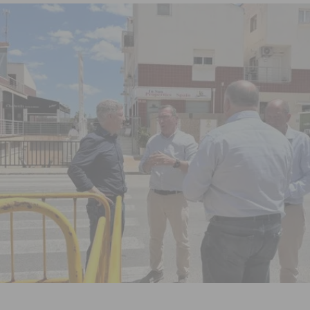
sición judicial a un conductor por conducir bajo los efectos del alcohol
aquillas dentro de sus Fiestas Patronales en honor a San Joaquín 2026
 en Torrevieja de la mano de La Trend Festival
TORREVIEJA
iliza medios terrestres y aéreos
COMARCA
urso de Monitor de Comedor Escolar, Aula Matinal y Ruta Escolar del
ara garantizar la seguridad y la continuidad educativa del alumnado del
e finales de 2026 tras superar los 78.000 espectadores
TORREVIEJA
clipse solar del 12 de agosto con protección homologada y a planificar