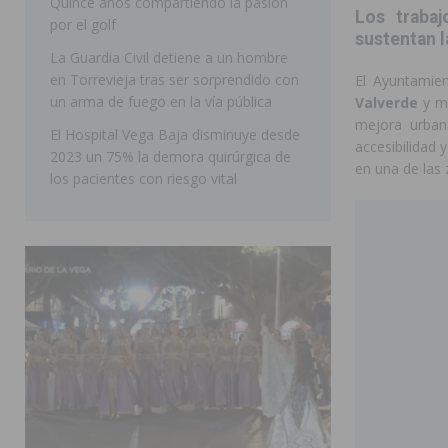
Quince años compartiendo la pasión
Los trabaj
los desplazamientos
ORIHUELA
por el golf
sustentan l
[ 05/08/2026 ]
Orihuela acogerá una sesión informativ
La Guardia Civil detiene a un hombre
en Torrevieja tras ser sorprendido con
El Ayuntamien
ORIHUELA
un arma de fuego en la vía pública
Valverde
y me
mejora urbana
El Hospital Vega Baja disminuye desde
accesibilidad 
2023 un 75% la demora quirúrgica de
en una de las
los pacientes con riesgo vital