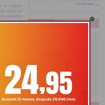
s el refuerzo
tado signos de
tos existentes
ntegrado en la
PUBLICIDAD
ido a la nueva
vas orejetas a
a accesibilidad
lación en este
y descarga y se
sta a demandas
irá mejorar la
endo además un
se trata de una
to de nuestras