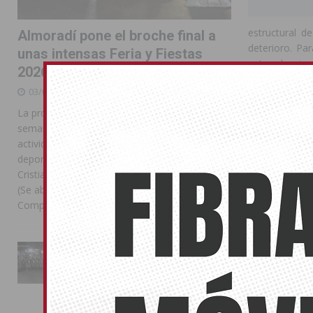
estructural d
Almoradí pone el broche final a
deterioro. Pa
unas intensas Feria y Fiestas
antes de ejec
2026
acera y reves
03/08/2026
La actuación 
La programación reunió durante más de una
configuración
semana actos institucionales, conciertos,
ambos lados de
actividades familiares, competiciones
mediante reba
deportivas y las celebraciones de Moros y
punto. Asimism
Cristianos Compártelo: Comparte en Facebook
renovará toda l
(Se abre en una ventana nueva) Facebook
Compartir en
[...]
El alcalde de 
que afectan a
seguridad, la
La Entrada Cristiana llena de
problema que l
esplendor las calles de
Almoradí en una multitudinaria
jornada festera
Por su parte, 
02/08/2026
actuación nec