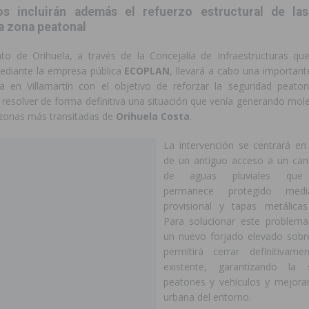
os incluirán además el refuerzo estructural de la
a zona peatonal
a sobre los recursos disponibles para las mujeres víctimas de violencia
to de Orihuela, a través de la Concejalía de Infraestructuras qu
diante la empresa pública
ECOPLAN
, llevará a cabo una importan
 en Villamartín con el objetivo de reforzar la seguridad peaton
y resolver de forma definitiva una situación que venía generando mole
 zonas más transitadas de
Orihuela Costa
.
La intervención se centrará en 
de un antiguo acceso a un can
de aguas pluviales que 
permanece protegido medi
provisional y tapas metálicas
Para solucionar este problema
un nuevo forjado elevado sobr
permitirá cerrar definitivam
existente, garantizando la
peatones y vehículos y mejora
urbana del entorno.