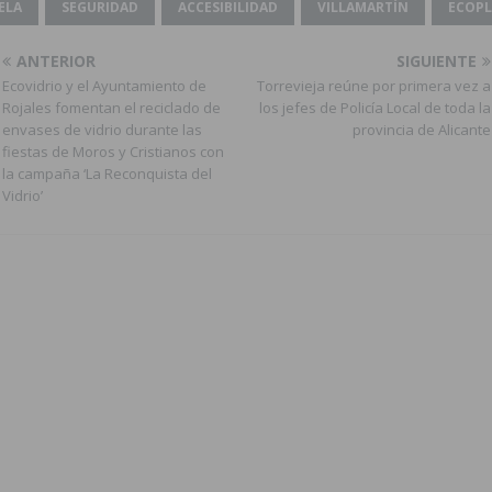
ELA
SEGURIDAD
ACCESIBILIDAD
VILLAMARTÍN
ECOP
ANTERIOR
SIGUIENTE
Ecovidrio y el Ayuntamiento de
Torrevieja reúne por primera vez a
Rojales fomentan el reciclado de
los jefes de Policía Local de toda la
envases de vidrio durante las
provincia de Alicante
fiestas de Moros y Cristianos con
la campaña ‘La Reconquista del
Vidrio’