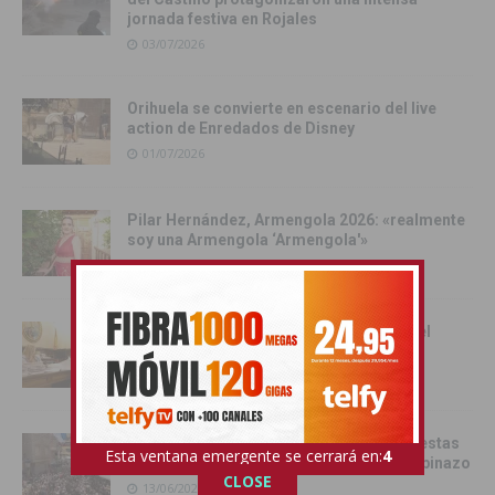
jornada festiva en Rojales
03/07/2026
Orihuela se convierte en escenario del live
action de Enredados de Disney
01/07/2026
Pilar Hernández, Armengola 2026: «realmente
soy una Armengola ‘Armengola'»
29/06/2026
Las senadoras de la Vega Baja acercan el
Senado a la comarca
17/06/2026
Catral da el pistoletazo de salida a las fiestas
Esta ventana emergente se cerrará en:
3
de San Juan 2026 con el Festival del Chupinazo
CLOSE
13/06/2026