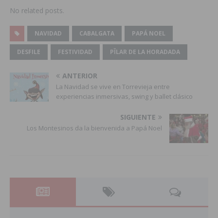
No related posts.
NAVIDAD
CABALGATA
PAPÁ NOEL
DESFILE
FESTIVIDAD
PÎLAR DE LA HORADADA
ANTERIOR
La Navidad se vive en Torrevieja entre
experiencias inmersivas, swing y ballet clásico
SIGUIENTE
Los Montesinos da la bienvenida a Papá Noel