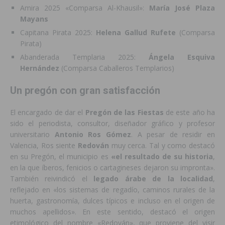
Amira 2025 «Comparsa Al-Khausil»:
María José Plaza
Mayans
Capitana Pirata 2025:
Helena Gallud Rufete
(Comparsa
Pirata)
Abanderada Templaria 2025:
Ángela Esquiva
Hernández
(Comparsa Caballeros Templarios)
Un pregón con gran satisfacción
El encargado de dar el
Pregón de las Fiestas
de este año ha
sido el periodista, consultor, diseñador gráfico y profesor
universitario
Antonio Ros Gómez
. A pesar de residir en
Valencia, Ros siente
Redován
muy cerca. Tal y como destacó
en su Pregón, el municipio es
«el resultado de su historia
,
en la que íberos, fenicios o cartagineses dejaron su impronta».
También reivindicó el
legado árabe de la localidad
,
reflejado en «los sistemas de regadío, caminos rurales de la
huerta, gastronomía, dulces típicos e incluso en el origen de
muchos apellidos». En este sentido, destacó el origen
etimológico del nombre «Redován», que proviene del visir