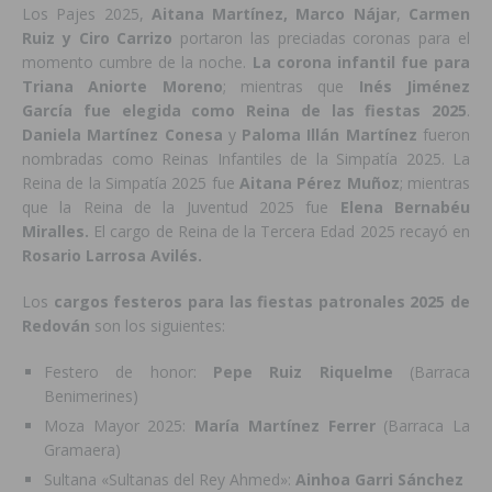
Los Pajes 2025,
Aitana Martínez, Marco Nájar
,
Carmen
Ruiz y Ciro Carrizo
portaron las preciadas coronas para el
momento cumbre de la noche.
La corona infantil fue para
Triana Aniorte Moreno
; mientras que
Inés Jiménez
García fue elegida como Reina de las fiestas 2025
.
Daniela Martínez Conesa
y
Paloma Illán Martínez
fueron
nombradas como Reinas Infantiles de la Simpatía 2025. La
Reina de la Simpatía 2025 fue
Aitana Pérez Muñoz
; mientras
que la Reina de la Juventud 2025 fue
Elena Bernabéu
Miralles.
El cargo de Reina de la Tercera Edad 2025 recayó en
Rosario Larrosa Avilés.
Los
cargos festeros para las fiestas patronales 2025 de
Redován
son los siguientes:
Festero de honor:
Pepe Ruiz Riquelme
(Barraca
Benimerines)
Moza Mayor 2025:
María Martínez Ferrer
(Barraca La
Gramaera)
Sultana «Sultanas del Rey Ahmed»:
Ainhoa Garri Sánchez