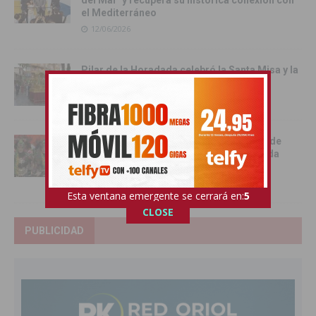
el Mediterráneo
12/06/2026
Pilar de la Horadada celebró la Santa Misa y la
Procesión del Corpus Christi 2026
11/06/2026
Benejúzar se vuelca con la gran Entrada de
Moros y Cristianos en una intensa jornada
festiva
09/06/2026
Esta ventana emergente se cerrará en:
3
CLOSE
PUBLICIDAD