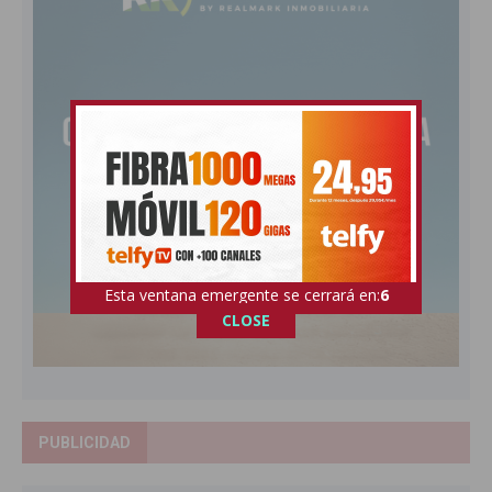
Esta ventana emergente se cerrará en:
5
CLOSE
PUBLICIDAD