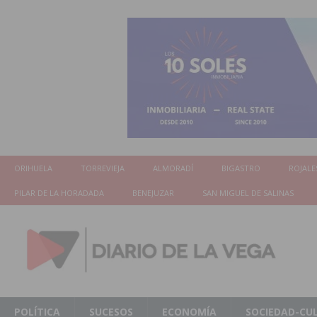
ORIHUELA
TORREVIEJA
ALMORADÍ
BIGASTRO
ROJALE
PILAR DE LA HORADADA
BENEJUZAR
SAN MIGUEL DE SALINAS
POLÍTICA
SUCESOS
ECONOMÍA
SOCIEDAD-CU