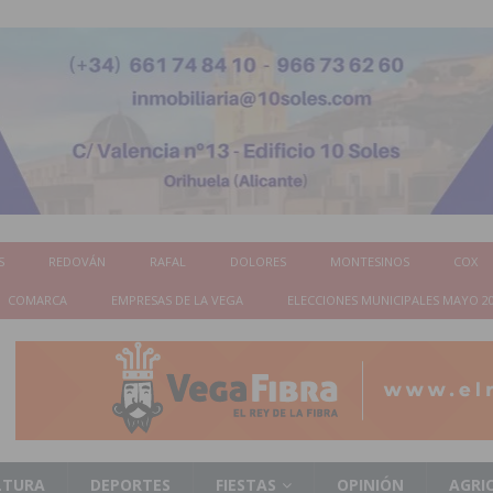
S
REDOVÁN
RAFAL
DOLORES
MONTESINOS
COX
COMARCA
EMPRESAS DE LA VEGA
ELECCIONES MUNICIPALES MAYO 2
LTURA
DEPORTES
FIESTAS
OPINIÓN
AGRI