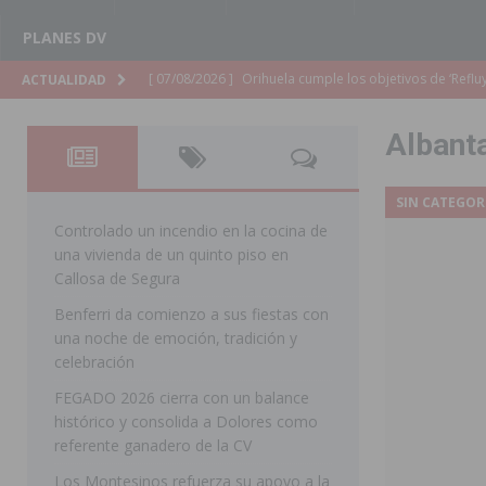
PLANES DV
[ 07/08/2026 ]
Orihuela cumple los objetivos de ‘Refluy
ACTUALIDAD
ORIHUELA
Albanta
[ 07/08/2026 ]
Orihuela organiza un concierto sinfónic
Golf & Country Club
ORIHUELA
SIN CATEGOR
[ 07/08/2026 ]
El Ayuntamiento de Almoradí mejora la 
Controlado un incendio en la cocina de
una vivienda de un quinto piso en
ALMORADÍ
Callosa de Segura
[ 07/08/2026 ]
Educación destina 1,2 millones adicional
Benferri da comienzo a sus fiestas con
una noche de emoción, tradición y
[ 07/08/2026 ]
La Policía Nacional desarticula un grup
celebración
clonación de llaves electrónicas
ORIHUELA
FEGADO 2026 cierra con un balance
[ 07/08/2026 ]
Torrevieja impulsa el empleo con la c
histórico y consolida a Dolores como
referente ganadero de la CV
TORREVIEJA
Los Montesinos refuerza su apoyo a la
[ 07/08/2026 ]
Raiguero de Bonanza alerta del riesgo 