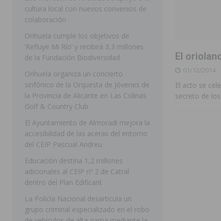
cultura local con nuevos convenios de
ORIHUELA
colaboración
[ 07/08/2026 ]
La Generalitat impulsa el desdoblamien
Orihuela cumple los objetivos de
‘Refluye Mi Río’ y recibirá 3,3 millones
[ 07/08/2026 ]
Benferri ya se prepara para dar comien
El oriola
de la Fundación Biodiversidad
[ 07/08/2026 ]
Bigastro se viste de gala para la coron
01/12/2014
Orihuela organiza un concierto
[ 07/08/2026 ]
Rojales clausura con éxito las Fiestas
sinfónico de la Orquesta de Jóvenes de
El acto se cel
la Provincia de Alicante en Las Colinas
secreto de los
[ 08/08/2026 ]
Controlado un incendio en la cocina de
Golf & Country Club
SEGURA
El Ayuntamiento de Almoradí mejora la
accesibilidad de las aceras del entorno
[ 08/08/2026 ]
Benferri da comienzo a sus fiestas con
del CEIP Pascual Andreu
[ 07/08/2026 ]
FEGADO 2026 cierra con un balance his
Educación destina 1,2 millones
DOLORES
adicionales al CEIP nº 2 de Catral
dentro del Plan Edificant
[ 07/08/2026 ]
Los Montesinos refuerza su apoyo a la 
La Policía Nacional desarticula un
grupo criminal especializado en el robo
de vehículos de alta gama mediante la