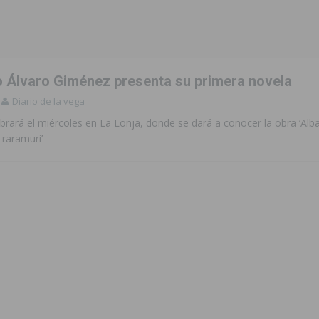
to de la CV-95, clave para Torrevieja
TORREVIEJA
zo a sus Fiestas 2026
COMARCA
no Álvaro Giménez presenta su primera novela
ación de la Corte 2026
BIGASTRO
Diario de la vega
 de las Urbanizaciones de Ciudad Quesada 2026
ROJALES
ebrará el miércoles en La Lonja, donde se dará a conocer la obra ‘Alba
 raramuri’
 una vivienda de un quinto piso en Callosa de Segura
CALLOSA DE
 una noche de emoción, tradición y celebración
COMARCA
tórico y consolida a Dolores como referente ganadero de la CV
cultura local con nuevos convenios de colaboración
MONTESINOS