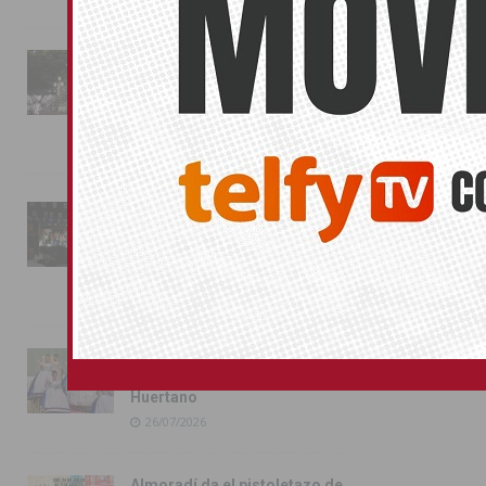
La fiesta se adueña de
Almoradí con la presentación
de los cargos festeros y la
toma del castillo
31/07/2026
Pilar de la Horadada
conmemora con emoción el
40º aniversario de su
independencia como municipio
31/07/2026
Almoradí presume de raíces
con el desfile del Bando
Huertano
26/07/2026
Almoradí da el pistoletazo de