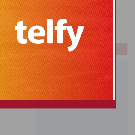
Primitiva
El Gordo
Euromillones
Loteria
Once
PUBLICIDAD