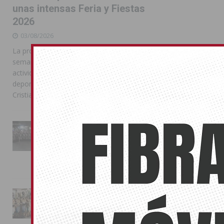
unas intensas Feria y Fiestas
2026
03/08/2026
La programación reunió durante más de una
semana actos institucionales, conciertos,
actividades familiares, competiciones
deportivas y las celebraciones de Moros y
Cristianos
La Entrada Cristiana llena de
esplendor las calles de
Almoradí en una multitudinaria
jornada festera
02/08/2026
La magia de la Entrada Mora
conquista las calles de
Almoradí
01/08/2026