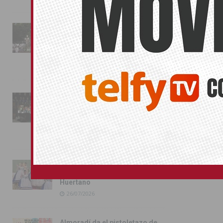
La fiesta se adueña de
Almoradí con la presentación
de los cargos festeros y la
toma del castillo
31/07/2026
Pilar de la Horadada
conmemora con emoción el
40º aniversario de su
independencia como municipio
31/07/2026
Almoradí presume de raíces
con el desfile del Bando
Huertano
26/07/2026
Almoradí da el pistoletazo de