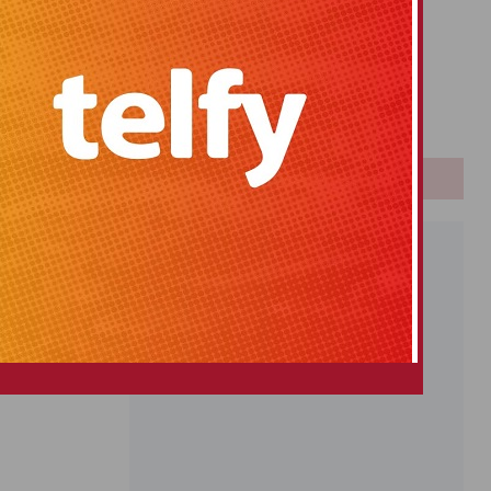
Primitiva
El Gordo
Euromillones
Loteria
Once
PUBLICIDAD