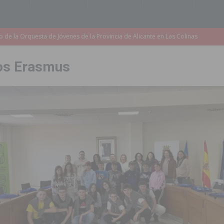
accesibilidad de las aceras del entorno del CEIP Pascual Andreu
s Erasmus
es al CEIP nº 2 de Catral dentro del Plan Edificant
COMARCA
o criminal especializado en el robo de vehículos de alta gama mediante la
ontratación de 55 personas desempleadas a través de seis programas
de incendios e inundaciones por el estado de sus barrancos
to de la CV-95, clave para Torrevieja
TORREVIEJA
zo a sus Fiestas 2026
COMARCA
ación de la Corte 2026
BIGASTRO