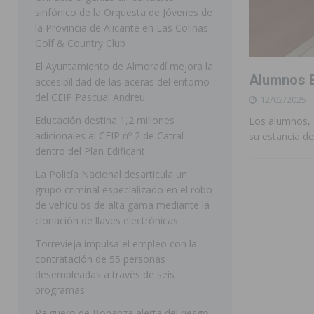
sinfónico de la Orquesta de Jóvenes de
[ 07/08/2026 ]
Rojales clausura con éxito las Fiestas
la Provincia de Alicante en Las Colinas
Golf & Country Club
[ 06/08/2026 ]
Redován presenta la programación de su
El Ayuntamiento de Almoradí mejora la
Arcángel
REDOVÁN
Alumnos E
accesibilidad de las aceras del entorno
[ 06/08/2026 ]
El PSOE denuncia una nueva prórroga de
del CEIP Pascual Andreu
12/02/2025
[ 07/08/2026 ]
FEGADO 2026 cierra con un balance his
Educación destina 1,2 millones
Los alumnos, 
adicionales al CEIP nº 2 de Catral
su estancia de
DOLORES
dentro del Plan Edificant
[ 07/08/2026 ]
Los Montesinos refuerza su apoyo a la 
La Policía Nacional desarticula un
grupo criminal especializado en el robo
[ 07/08/2026 ]
Orihuela cumple los objetivos de ‘Refluy
de vehículos de alta gama mediante la
ORIHUELA
clonación de llaves electrónicas
[ 07/08/2026 ]
Orihuela organiza un concierto sinfónic
Torrevieja impulsa el empleo con la
contratación de 55 personas
Golf & Country Club
ORIHUELA
desempleadas a través de seis
programas
Raiguero de Bonanza alerta del riesgo