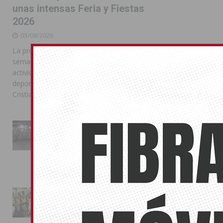
unas intensas Feria y Fiestas
2026
03/08/2026
La programación reunió durante más de una
semana actos institucionales, conciertos,
actividades familiares, competiciones
deportivas y las celebraciones de Moros y
Cristianos
La Entrada Cristiana llena de
esplendor las calles de
Almoradí en una multitudinaria
jornada festera
02/08/2026
La magia de la Entrada Mora
conquista las calles de
Almoradí
01/08/2026