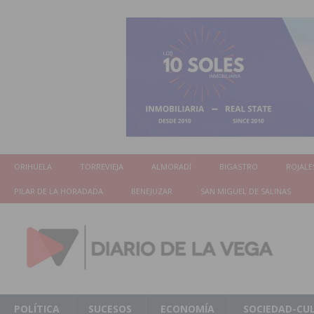
ORIHUELA
TORREVIEJA
ALMORADÍ
BIGASTRO
ROJALE
PILAR DE LA HORADADA
BENEJUZAR
SAN MIGUEL DE SALINAS
POLÍTICA
SUCESOS
ECONOMÍA
SOCIEDAD-CU