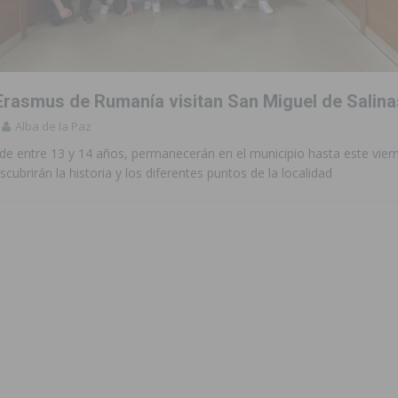
 de las Urbanizaciones de Ciudad Quesada 2026
ROJALES
s Fiestas Patronales en honor a la Virgen de la Salud y San Miguel
rasmus de Rumanía visitan San Miguel de Salina
 la ORA en Orihuela ‘sin mejoras ni bonificaciones’
ORIHUELA
Alba de la Paz
tórico y consolida a Dolores como referente ganadero de la CV
de entre 13 y 14 años, permanecerán en el municipio hasta este vier
scubrirán la historia y los diferentes puntos de la localidad
cultura local con nuevos convenios de colaboración
MONTESINOS
e Mi Río’ y recibirá 3,3 millones de la Fundación Biodiversidad
o de la Orquesta de Jóvenes de la Provincia de Alicante en Las Colinas