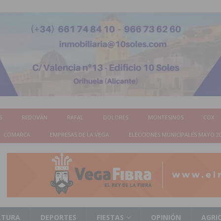
S
REDOVÁN
RAFAL
DOLORES
MONTESINOS
COX
COMARCA
EMPRESAS DE LA VEGA
ELECCIONES MUNICIPALES MAYO 2
LTURA
DEPORTES
FIESTAS
OPINIÓN
AGRI