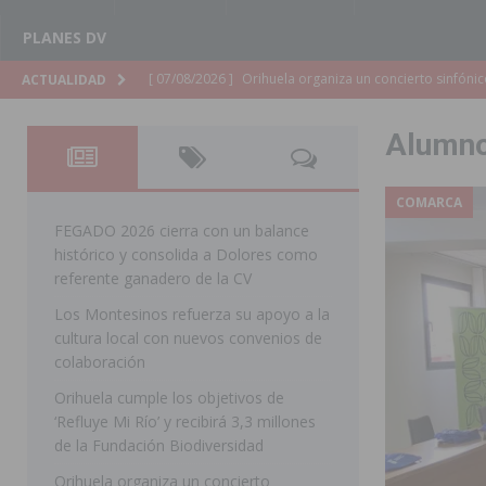
PLANES DV
[ 07/08/2026 ]
El Ayuntamiento de Almoradí mejora la 
ACTUALIDAD
ALMORADÍ
Alumno
[ 07/08/2026 ]
Educación destina 1,2 millones adicional
[ 07/08/2026 ]
La Policía Nacional desarticula un grup
COMARCA
clonación de llaves electrónicas
ORIHUELA
FEGADO 2026 cierra con un balance
histórico y consolida a Dolores como
[ 07/08/2026 ]
Torrevieja impulsa el empleo con la c
referente ganadero de la CV
TORREVIEJA
Los Montesinos refuerza su apoyo a la
cultura local con nuevos convenios de
[ 07/08/2026 ]
Raiguero de Bonanza alerta del riesgo 
colaboración
ORIHUELA
Orihuela cumple los objetivos de
[ 07/08/2026 ]
La Generalitat impulsa el desdoblamien
‘Refluye Mi Río’ y recibirá 3,3 millones
de la Fundación Biodiversidad
[ 07/08/2026 ]
Benferri ya se prepara para dar comien
Orihuela organiza un concierto
[ 07/08/2026 ]
Bigastro se viste de gala para la coron