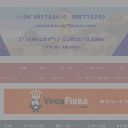
S
REDOVÁN
RAFAL
DOLORES
MONTESINOS
COX
COMARCA
EMPRESAS DE LA VEGA
ELECCIONES MUNICIPALES MAYO 2
LTURA
DEPORTES
FIESTAS
OPINIÓN
AGRI