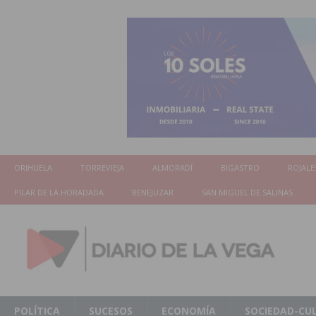
ORIHUELA
TORREVIEJA
ALMORADÍ
BIGASTRO
ROJALE
PILAR DE LA HORADADA
BENEJUZAR
SAN MIGUEL DE SALINAS
POLÍTICA
SUCESOS
ECONOMÍA
SOCIEDAD-CU