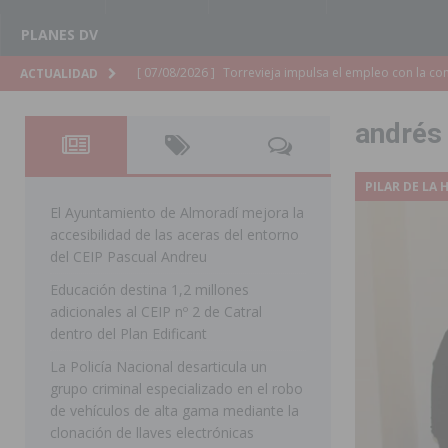
PLANES DV
[ 07/08/2026 ]
Raiguero de Bonanza alerta del riesgo 
ACTUALIDAD
ORIHUELA
andrés
[ 07/08/2026 ]
La Generalitat impulsa el desdoblamien
[ 07/08/2026 ]
Benferri ya se prepara para dar comien
PILAR DE LA
[ 07/08/2026 ]
Bigastro se viste de gala para la coron
El Ayuntamiento de Almoradí mejora la
accesibilidad de las aceras del entorno
[ 07/08/2026 ]
Rojales clausura con éxito las Fiestas
del CEIP Pascual Andreu
[ 06/08/2026 ]
Redován presenta la programación de su
Educación destina 1,2 millones
adicionales al CEIP nº 2 de Catral
Arcángel
REDOVÁN
dentro del Plan Edificant
[ 06/08/2026 ]
El PSOE denuncia una nueva prórroga de
La Policía Nacional desarticula un
[ 06/08/2026 ]
La Diputación destina dos millones de e
grupo criminal especializado en el robo
de vehículos de alta gama mediante la
ellos varios de la Vega Baja
COMARCA
clonación de llaves electrónicas
[ 06/08/2026 ]
Vegavacaciones 2026 amplía su program