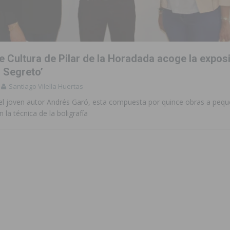
s de 737.000 euros en Pilar de la Horadada
PILAR DE LA HORADADA
iones para el Concurso-Desfile de Disfraces y Carrozas de las Fiestas
e Cultura de Pilar de la Horadada acoge la expos
 Segreto’
Santiago Vilella Huertas
accesibilidad de las aceras del entorno del CEIP Pascual Andreu
el joven autor Andrés Garó, esta compuesta por quince obras a peq
 la técnica de la boligrafía
es al CEIP nº 2 de Catral dentro del Plan Edificant
COMARCA
o criminal especializado en el robo de vehículos de alta gama mediante la
ontratación de 55 personas desempleadas a través de seis programas