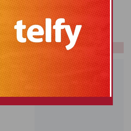
Primitiva
El Gordo
Euromillones
Loteria
Once
PUBLICIDAD