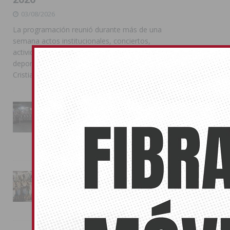
03/08/2026
La programación reunió durante más de una
semana actos institucionales, conciertos,
actividades familiares, competiciones
deportivas y las celebraciones de Moros y
Cristianos
La Entrada Cristiana llena de
esplendor las calles de
Almoradí en una multitudinaria
jornada festera
02/08/2026
La magia de la Entrada Mora
conquista las calles de
Almoradí
01/08/2026