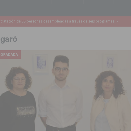
de incendios e inundaciones por el estado de sus barrancos
 garó
to de la CV-95, clave para Torrevieja
TORREVIEJA
zo a sus Fiestas 2026
COMARCA
 HORADADA
ación de la Corte 2026
BIGASTRO
 de las Urbanizaciones de Ciudad Quesada 2026
ROJALES
s Fiestas Patronales en honor a la Virgen de la Salud y San Miguel
 la ORA en Orihuela ‘sin mejoras ni bonificaciones’
ORIHUELA
uros a la prevención de incendios en los municipios alicantinos, entre
ación con actividades abiertas a la comunidad en San Miguel de Salinas