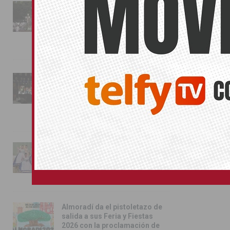
La fiesta se adueña de
Almoradí con la presentación
de los cargos festeros y la
toma del castillo
31/07/2026
Pilar de la Horadada
conmemora con emoción el
40º aniversario de su
independencia como municipio
31/07/2026
Almoradí presume de raíces
con el desfile del Bando
Huertano
26/07/2026
Almoradí da el pistoletazo de
salida a sus Feria y Fiestas
2026 con la proclamación de