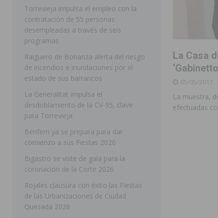
Torrevieja impulsa el empleo con la
SAN MIGUEL DE SALINAS
contratación de 55 personas
desempleadas a través de seis
[ 06/08/2026 ]
La Diputación de Alicante inyectará má
programas
[ 06/08/2026 ]
San Miguel de Salinas abre las inscripc
La Casa d
Raiguero de Bonanza alerta del riesgo
Patronales 2026
SAN MIGUEL DE SALINAS
‘Gabinetto
de incendios e inundaciones por el
estado de sus barrancos
05/05/2017
[ 07/08/2026 ]
El Ayuntamiento de Almoradí mejora la 
La Generalitat impulsa el
La muestra, d
ALMORADÍ
desdoblamiento de la CV-95, clave
efectuadas con
para Torrevieja
[ 07/08/2026 ]
Educación destina 1,2 millones adicional
Benferri ya se prepara para dar
[ 07/08/2026 ]
La Policía Nacional desarticula un grup
comienzo a sus Fiestas 2026
clonación de llaves electrónicas
ORIHUELA
Bigastro se viste de gala para la
[ 07/08/2026 ]
Torrevieja impulsa el empleo con la c
coronación de la Corte 2026
TORREVIEJA
Rojales clausura con éxito las Fiestas
de las Urbanizaciones de Ciudad
Quesada 2026