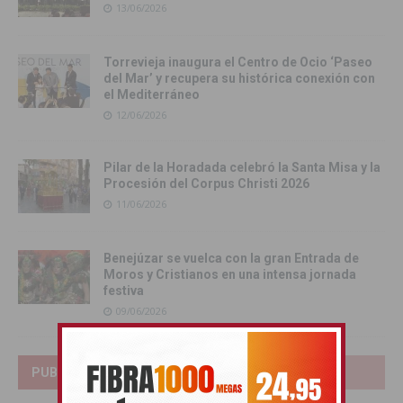
13/06/2026
Torrevieja inaugura el Centro de Ocio ‘Paseo
del Mar’ y recupera su histórica conexión con
el Mediterráneo
12/06/2026
Pilar de la Horadada celebró la Santa Misa y la
Procesión del Corpus Christi 2026
11/06/2026
Benejúzar se vuelca con la gran Entrada de
Moros y Cristianos en una intensa jornada
festiva
09/06/2026
PUBLICIDAD