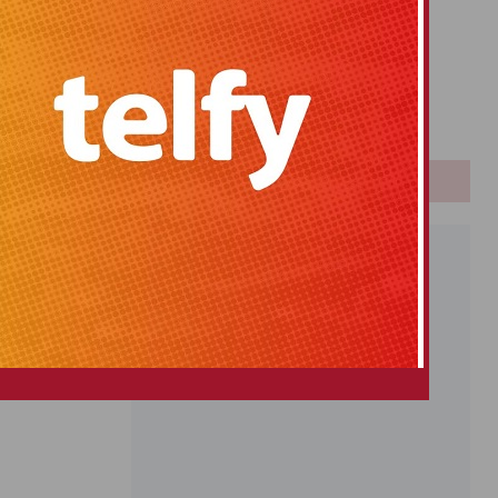
Primitiva
El Gordo
Euromillones
Loteria
Once
PUBLICIDAD