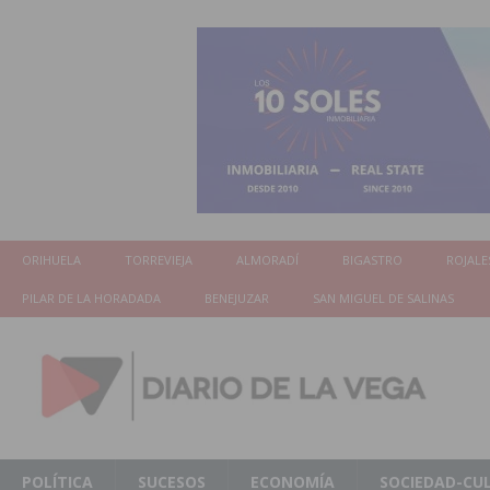
ORIHUELA
TORREVIEJA
ALMORADÍ
BIGASTRO
ROJALE
PILAR DE LA HORADADA
BENEJUZAR
SAN MIGUEL DE SALINAS
POLÍTICA
SUCESOS
ECONOMÍA
SOCIEDAD-CU