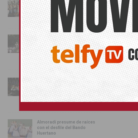
La magia de la Entrada Mora
conquista las calles de
Almoradí
01/08/2026
La fiesta se adueña de
Almoradí con la presentación
de los cargos festeros y la
toma del castillo
31/07/2026
Pilar de la Horadada
conmemora con emoción el
40º aniversario de su
independencia como municipio
31/07/2026
Almoradí presume de raíces
con el desfile del Bando
Huertano