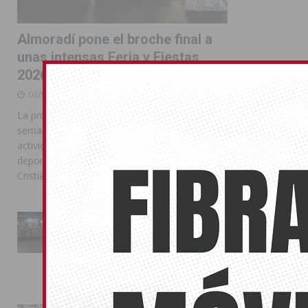
Almoradí pone el broche final a
unas intensas Feria y Fiestas
2026
03/08/2026
La programación reunió durante más de una
semana actos institucionales, conciertos,
actividades familiares, competiciones
deportivas y las celebraciones de Moros y
Cristianos
La Entrada Cristiana llena de
esplendor las calles de
Almoradí en una multitudinaria
jornada festera
02/08/2026