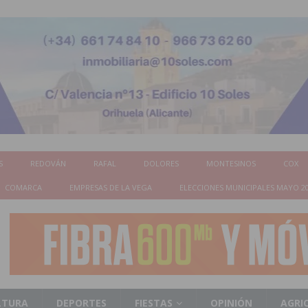
S
REDOVÁN
RAFAL
DOLORES
MONTESINOS
COX
COMARCA
EMPRESAS DE LA VEGA
ELECCIONES MUNICIPALES MAYO 2
LTURA
DEPORTES
FIESTAS
OPINIÓN
AGRI