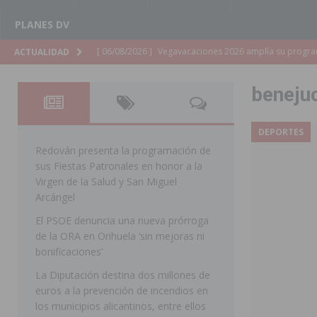
PLANES DV
[ 06/08/2026 ]
La Diputación de Alicante inyectará má
ACTUALIDAD
[ 06/08/2026 ]
San Miguel de Salinas abre las inscripc
beneju
Patronales 2026
SAN MIGUEL DE SALINAS
[ 06/08/2026 ]
La Escuela Municipal de Música de Los 
DEPORTES
curso 2026-2027
MONTESINOS
Redován presenta la programación de
sus Fiestas Patronales en honor a la
[ 06/08/2026 ]
Convocado el XXVII Concurso de Cartele
Virgen de la Salud y San Miguel
HORADADA
Arcángel
El PSOE denuncia una nueva prórroga
[ 06/08/2026 ]
Benejúzar vive el verano con una progr
de la ORA en Orihuela ‘sin mejoras ni
BENEJUZAR
bonificaciones’
[ 06/08/2026 ]
Orihuela continúa mejorando los parques
La Diputación destina dos millones de
euros a la prevención de incendios en
pedanías
ORIHUELA
los municipios alicantinos, entre ellos
[ 06/08/2026 ]
El PP de Guardamar lleva al Pleno dos