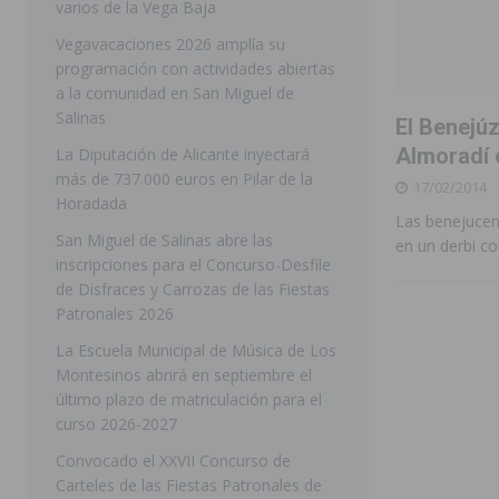
varios de la Vega Baja
[ 05/08/2026 ]
Orihuela ultima diferentes soluciones p
Vegavacaciones 2026 amplía su
programación con actividades abiertas
CEIP Virgen de la Puerta
ORIHUELA
a la comunidad en San Miguel de
[ 05/08/2026 ]
Torrevieja presenta su programación d
Salinas
El Benejú
[ 05/08/2026 ]
Sanidad Orihuela llama a observar el e
Almoradí 
La Diputación de Alicante inyectará
más de 737.000 euros en Pilar de la
17/02/2014
los desplazamientos
ORIHUELA
Horadada
Las benejucen
[ 05/08/2026 ]
Orihuela acogerá una sesión informativ
San Miguel de Salinas abre las
en un derbi c
inscripciones para el Concurso-Desfile
ORIHUELA
de Disfraces y Carrozas de las Fiestas
[ 06/08/2026 ]
Redován presenta la programación de su
Patronales 2026
Arcángel
REDOVÁN
La Escuela Municipal de Música de Los
Montesinos abrirá en septiembre el
[ 06/08/2026 ]
El PSOE denuncia una nueva prórroga de
último plazo de matriculación para el
[ 06/08/2026 ]
La Diputación destina dos millones de e
curso 2026-2027
ellos varios de la Vega Baja
COMARCA
Convocado el XXVII Concurso de
Carteles de las Fiestas Patronales de
[ 06/08/2026 ]
Vegavacaciones 2026 amplía su program