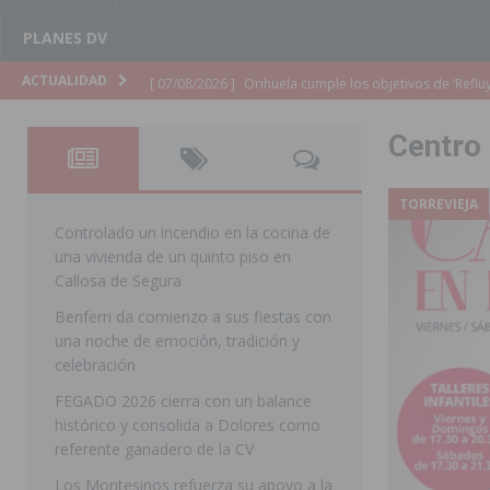
PLANES DV
[ 07/08/2026 ]
Orihuela cumple los objetivos de ‘Refluy
ACTUALIDAD
ORIHUELA
Centro
[ 07/08/2026 ]
Orihuela organiza un concierto sinfónic
Golf & Country Club
ORIHUELA
TORREVIEJA
[ 07/08/2026 ]
El Ayuntamiento de Almoradí mejora la 
Controlado un incendio en la cocina de
una vivienda de un quinto piso en
ALMORADÍ
Callosa de Segura
[ 07/08/2026 ]
Educación destina 1,2 millones adicional
Benferri da comienzo a sus fiestas con
una noche de emoción, tradición y
[ 07/08/2026 ]
La Policía Nacional desarticula un grup
celebración
clonación de llaves electrónicas
ORIHUELA
FEGADO 2026 cierra con un balance
[ 07/08/2026 ]
Torrevieja impulsa el empleo con la c
histórico y consolida a Dolores como
referente ganadero de la CV
TORREVIEJA
Los Montesinos refuerza su apoyo a la
[ 07/08/2026 ]
Raiguero de Bonanza alerta del riesgo 