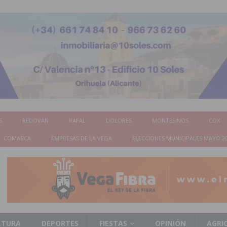
S
REDOVÁN
RAFAL
DOLORES
MONTESINOS
COX
COMARCA
EMPRESAS DE LA VEGA
ELECCIONES MUNICIPALES MAYO 2
LTURA
DEPORTES
FIESTAS
OPINIÓN
AGRI