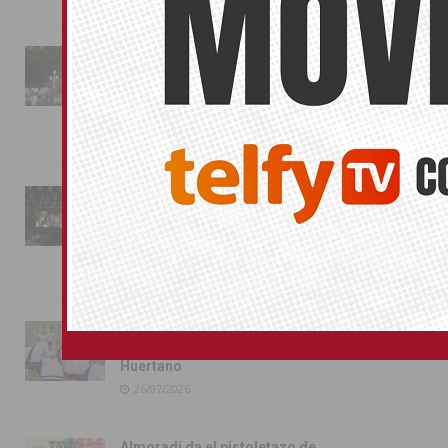
La fiesta se adueña de
Almoradí con la presentación
de los cargos festeros y la
toma del castillo
31/07/2026
Pilar de la Horadada
conmemora con emoción el
40º aniversario de su
independencia como municipio
31/07/2026
Almoradí presume de raíces
con el desfile del Bando
Huertano
26/07/2026
Almoradí da el pistoletazo de