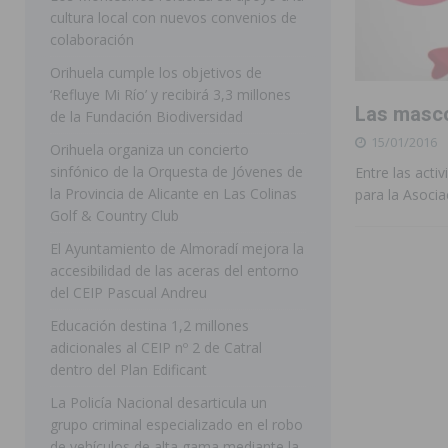
cultura local con nuevos convenios de
ORIHUELA
colaboración
[ 07/08/2026 ]
La Generalitat impulsa el desdoblamien
Orihuela cumple los objetivos de
‘Refluye Mi Río’ y recibirá 3,3 millones
[ 07/08/2026 ]
Benferri ya se prepara para dar comien
Las masco
de la Fundación Biodiversidad
[ 07/08/2026 ]
Bigastro se viste de gala para la coron
15/01/2016
Orihuela organiza un concierto
[ 07/08/2026 ]
Rojales clausura con éxito las Fiestas
sinfónico de la Orquesta de Jóvenes de
Entre las act
la Provincia de Alicante en Las Colinas
para la Asoci
[ 08/08/2026 ]
Controlado un incendio en la cocina de
Golf & Country Club
SEGURA
El Ayuntamiento de Almoradí mejora la
accesibilidad de las aceras del entorno
[ 08/08/2026 ]
Benferri da comienzo a sus fiestas con
del CEIP Pascual Andreu
[ 07/08/2026 ]
FEGADO 2026 cierra con un balance his
Educación destina 1,2 millones
DOLORES
adicionales al CEIP nº 2 de Catral
dentro del Plan Edificant
[ 07/08/2026 ]
Los Montesinos refuerza su apoyo a la 
La Policía Nacional desarticula un
grupo criminal especializado en el robo
de vehículos de alta gama mediante la