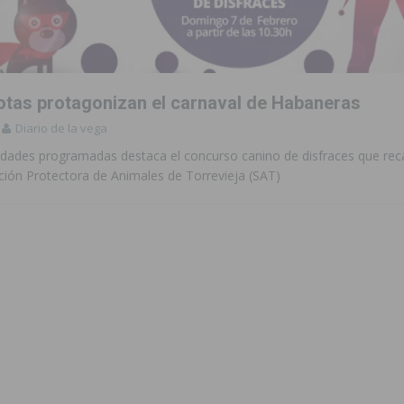
to de la CV-95, clave para Torrevieja
TORREVIEJA
zo a sus Fiestas 2026
COMARCA
tas protagonizan el carnaval de Habaneras
ación de la Corte 2026
BIGASTRO
Diario de la vega
 de las Urbanizaciones de Ciudad Quesada 2026
ROJALES
ividades programadas destaca el concurso canino de disfraces que re
ación Protectora de Animales de Torrevieja (SAT)
 una vivienda de un quinto piso en Callosa de Segura
CALLOSA DE
 una noche de emoción, tradición y celebración
COMARCA
tórico y consolida a Dolores como referente ganadero de la CV
cultura local con nuevos convenios de colaboración
MONTESINOS