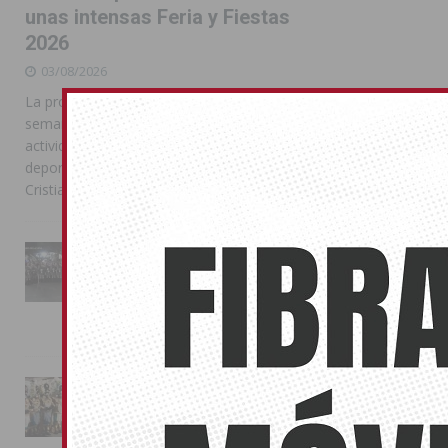
unas intensas Feria y Fiestas
2026
03/08/2026
La programación reunió durante más de una
semana actos institucionales, conciertos,
actividades familiares, competiciones
deportivas y las celebraciones de Moros y
Cristianos
La Entrada Cristiana llena de
esplendor las calles de
Almoradí en una multitudinaria
jornada festera
02/08/2026
La magia de la Entrada Mora
conquista las calles de
Almoradí
01/08/2026