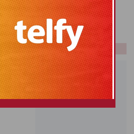
Primitiva
El Gordo
Euromillones
Loteria
Once
PUBLICIDAD