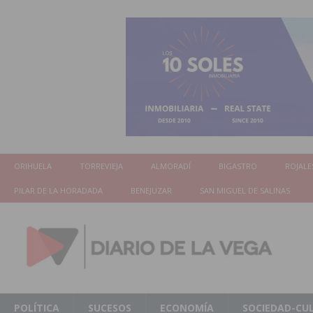
ORIHUELA
TORREVIEJA
ALMORADÍ
BIGASTRO
ROJALE
PILAR DE LA HORADADA
BENEJUZAR
SAN MIGUEL DE SALINAS
POLÍTICA
SUCESOS
ECONOMÍA
SOCIEDAD-CU