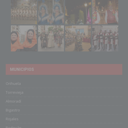
MUNICIPIOS
Orihuela
Torrevieja
Almoradí
Bigastro
Rojales
Redován