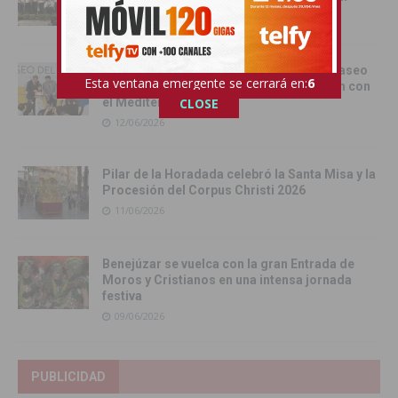
13/06/2026
Torrevieja inaugura el Centro de Ocio ‘Paseo
Esta ventana emergente se cerrará en:
4
del Mar’ y recupera su histórica conexión con
el Mediterráneo
CLOSE
12/06/2026
Pilar de la Horadada celebró la Santa Misa y la
Procesión del Corpus Christi 2026
11/06/2026
Benejúzar se vuelca con la gran Entrada de
Moros y Cristianos en una intensa jornada
festiva
09/06/2026
PUBLICIDAD