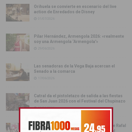
Orihuela se convierte en escenario del live
action de Enredados de Disney
01/07/2026
Pilar Hernández, Armengola 2026: «realmente
soy una Armengola ‘Armengola'»
29/06/2026
Las senadoras de la Vega Baja acercan el
Senado a la comarca
17/06/2026
Catral da el pistoletazo de salida a las fiestas
de San Juan 2026 con el Festival del Chupinazo
13/06/2026
Rafal celebra la tercera edición del Día de Rafal
con historia, cultura y convivencia vecinal