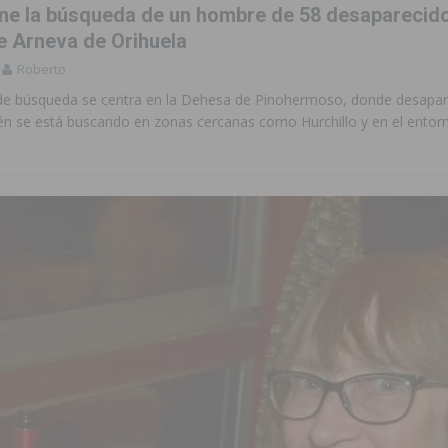
ne la búsqueda de un hombre de 58 desaparecido
e Arneva de Orihuela
Roberto
o de búsqueda se centra en la Dehesa de Pinohermoso, donde desapare
n se está buscando en zonas cercanas como Hurchillo y en el entorn