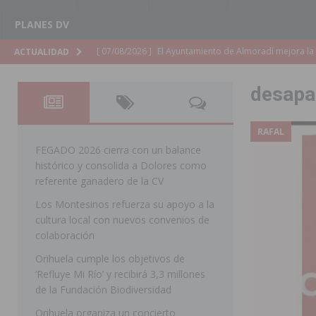
PLANES DV
[ 07/08/2026 ]
El Ayuntamiento de Almoradí mejora la 
ACTUALIDAD
ALMORADÍ
desapa
[ 07/08/2026 ]
Educación destina 1,2 millones adicional
[ 07/08/2026 ]
La Policía Nacional desarticula un grup
RAFAL
clonación de llaves electrónicas
ORIHUELA
FEGADO 2026 cierra con un balance
histórico y consolida a Dolores como
[ 07/08/2026 ]
Torrevieja impulsa el empleo con la c
referente ganadero de la CV
TORREVIEJA
Los Montesinos refuerza su apoyo a la
cultura local con nuevos convenios de
[ 07/08/2026 ]
Raiguero de Bonanza alerta del riesgo 
colaboración
ORIHUELA
Orihuela cumple los objetivos de
[ 07/08/2026 ]
La Generalitat impulsa el desdoblamien
‘Refluye Mi Río’ y recibirá 3,3 millones
de la Fundación Biodiversidad
[ 07/08/2026 ]
Benferri ya se prepara para dar comien
Orihuela organiza un concierto
[ 07/08/2026 ]
Bigastro se viste de gala para la coron