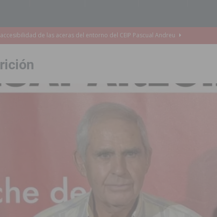
accesibilidad de las aceras del entorno del CEIP Pascual Andreu
rición
es al CEIP nº 2 de Catral dentro del Plan Edificant
COMARCA
o criminal especializado en el robo de vehículos de alta gama mediante la
ontratación de 55 personas desempleadas a través de seis programas
de incendios e inundaciones por el estado de sus barrancos
to de la CV-95, clave para Torrevieja
TORREVIEJA
zo a sus Fiestas 2026
COMARCA
ación de la Corte 2026
BIGASTRO