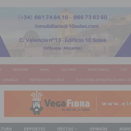
S
REDOVÁN
RAFAL
DOLORES
MONTESINOS
COX
COMARCA
EMPRESAS DE LA VEGA
ELECCIONES MUNICIPALES MAYO 2
LTURA
DEPORTES
FIESTAS
OPINIÓN
AGRI