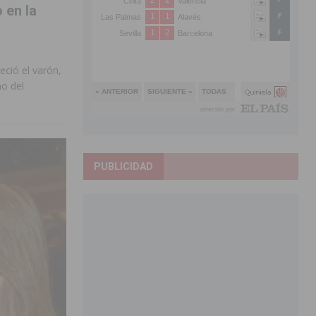
 en la
ció el varón,
o del
PUBLICIDAD