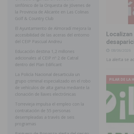
sinfónico de la Orquesta de Jóvenes de
[ 07/08/2026 ]
Rojales clausura con éxito las Fiestas
la Provincia de Alicante en Las Colinas
Golf & Country Club
[ 06/08/2026 ]
Redován presenta la programación de su
El Ayuntamiento de Almoradí mejora la
Arcángel
REDOVÁN
Localizan
accesibilidad de las aceras del entorno
[ 06/08/2026 ]
El PSOE denuncia una nueva prórroga de
desaparic
del CEIP Pascual Andreu
08/06/2026
[ 07/08/2026 ]
FEGADO 2026 cierra con un balance his
Educación destina 1,2 millones
adicionales al CEIP nº 2 de Catral
La alerta se 
DOLORES
dentro del Plan Edificant
[ 07/08/2026 ]
Los Montesinos refuerza su apoyo a la 
La Policía Nacional desarticula un
PILAR DE LA
grupo criminal especializado en el robo
[ 07/08/2026 ]
Orihuela cumple los objetivos de ‘Refluy
de vehículos de alta gama mediante la
ORIHUELA
clonación de llaves electrónicas
[ 07/08/2026 ]
Orihuela organiza un concierto sinfónic
Torrevieja impulsa el empleo con la
contratación de 55 personas
Golf & Country Club
ORIHUELA
desempleadas a través de seis
programas
Raiguero de Bonanza alerta del riesgo