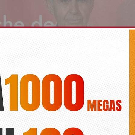
Cosme Javaloyes Herrero tras su desaparición e
Lorena Costa Arques
aboración ciudadana para localizar a un hombre mayor que conduce u
oscuro