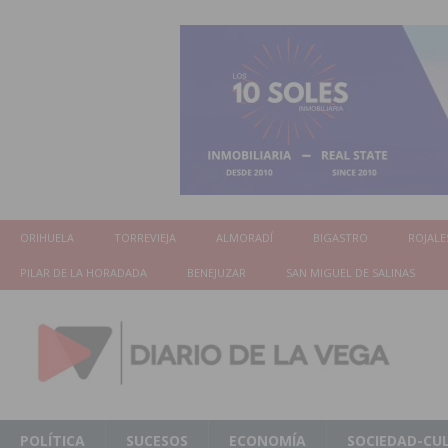
ORIHUELA
TORREVIEJA
ALMORADÍ
BIGASTRO
ROJALE
PILAR DE LA HORADADA
BENEJUZAR
SAN MIGUEL DE SALINAS
POLÍTICA
SUCESOS
ECONOMÍA
SOCIEDAD-CU