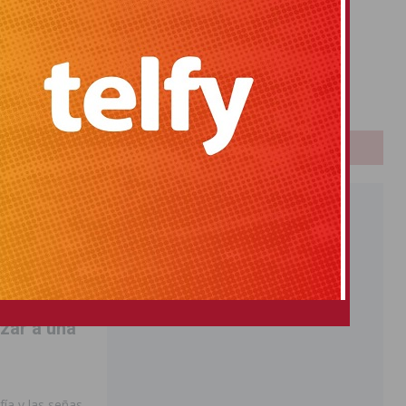
Primitiva
El Gordo
Euromillones
Loteria
Once
PUBLICIDAD
izar a una
ía y las señas