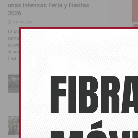
unas intensas Feria y Fiestas
2026
03/08/2026
La programación reunió durante más de una
semana actos institucionales, conciertos,
actividades familiares, competiciones
deportivas y las celebraciones de Moros y
Cristianos
Buscan a 
La Entrada Cristiana llena de
esplendor las calles de
07/06/2026
Almoradí en una multitudinaria
Solicitan col
jornada festera
Passat verde 
02/08/2026
La magia de la Entrada Mora
conquista las calles de
Almoradí
TORREVIEJA
01/08/2026