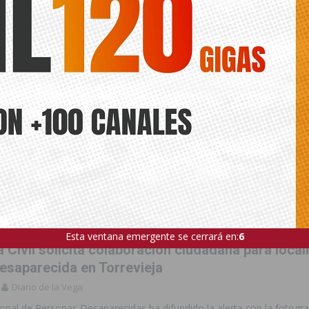
Esta ventana emergente se cerrará en:
4
 Civil solicita colaboración ciudadana para local
esaparecida en Torrevieja
Diario de la Vega
onal de Personas Desaparecidas ha difundido la alerta con la fotograf