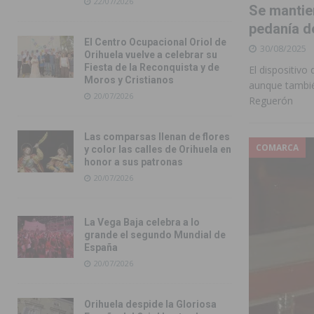
22/07/2026
Se mantie
pedanía d
El Centro Ocupacional Oriol de
30/08/2025
Orihuela vuelve a celebrar su
Fiesta de la Reconquista y de
El dispositiv
Moros y Cristianos
aunque tambié
20/07/2026
Reguerón
Las comparsas llenan de flores
COMARCA
y color las calles de Orihuela en
honor a sus patronas
20/07/2026
La Vega Baja celebra a lo
grande el segundo Mundial de
España
20/07/2026
Orihuela despide la Gloriosa