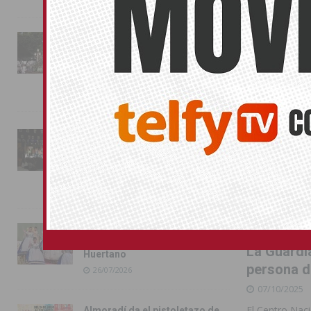
La fiesta se adueña de
Almoradí con la presentación
de los cargos festeros y la
toma del castillo
31/07/2026
Pilar de la Horadada
conmemora con emoción el
40º aniversario de su
independencia como municipio
31/07/2026
Almoradí presume de raíces
con el desfile del Bando
La Guardia
Huertano
persona d
26/07/2026
07/10/2025
El Centro Naci
Almoradí da el pistoletazo de