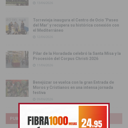
13/06/2026
Torrevieja inaugura el Centro de Ocio ‘Paseo
del Mar’ y recupera su histórica conexión con
el Mediterráneo
12/06/2026
Pilar de la Horadada celebró la Santa Misa y la
Procesión del Corpus Christi 2026
11/06/2026
Benejúzar se vuelca con la gran Entrada de
Moros y Cristianos en una intensa jornada
festiva
09/06/2026
PUBLICIDAD