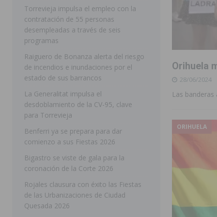
Torrevieja impulsa el empleo con la
SAN MIGUEL DE SALINAS
contratación de 55 personas
desempleadas a través de seis
[ 06/08/2026 ]
La Diputación de Alicante inyectará má
programas
[ 06/08/2026 ]
San Miguel de Salinas abre las inscripc
Raiguero de Bonanza alerta del riesgo
Orihuela m
Patronales 2026
SAN MIGUEL DE SALINAS
de incendios e inundaciones por el
estado de sus barrancos
28/06/2024
[ 07/08/2026 ]
El Ayuntamiento de Almoradí mejora la 
La Generalitat impulsa el
Las banderas a
ALMORADÍ
desdoblamiento de la CV-95, clave
para Torrevieja
[ 07/08/2026 ]
Educación destina 1,2 millones adicional
ORIHUELA
Benferri ya se prepara para dar
[ 07/08/2026 ]
La Policía Nacional desarticula un grup
comienzo a sus Fiestas 2026
clonación de llaves electrónicas
ORIHUELA
Bigastro se viste de gala para la
[ 07/08/2026 ]
Torrevieja impulsa el empleo con la c
coronación de la Corte 2026
TORREVIEJA
Rojales clausura con éxito las Fiestas
de las Urbanizaciones de Ciudad
Quesada 2026