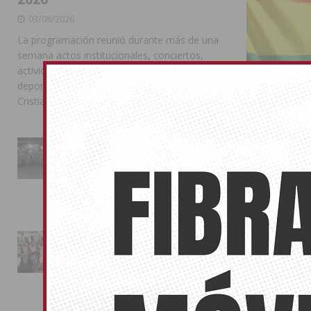
03/08/2026
La programación reunió durante más de una
semana actos institucionales, conciertos,
actividades familiares, competiciones
deportivas y las celebraciones de Moros y
Cristianos
La Entrada Cristiana llena de
esplendor las calles de
Almoradí en una multitudinaria
jornada festera
02/08/2026
Los Montes
03/06/2024
La magia de la Entrada Mora
La plaza del A
conquista las calles de
Almoradí
01/08/2026