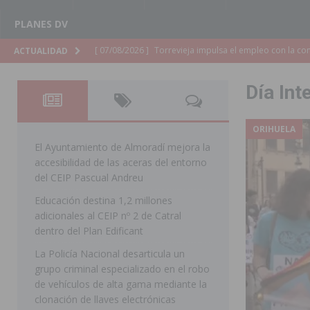
PLANES DV
[ 07/08/2026 ]
Raiguero de Bonanza alerta del riesgo 
ACTUALIDAD
ORIHUELA
Día Int
[ 07/08/2026 ]
La Generalitat impulsa el desdoblamien
[ 07/08/2026 ]
Benferri ya se prepara para dar comien
ORIHUELA
[ 07/08/2026 ]
Bigastro se viste de gala para la coron
El Ayuntamiento de Almoradí mejora la
accesibilidad de las aceras del entorno
[ 07/08/2026 ]
Rojales clausura con éxito las Fiestas
del CEIP Pascual Andreu
[ 06/08/2026 ]
Redován presenta la programación de su
Educación destina 1,2 millones
adicionales al CEIP nº 2 de Catral
Arcángel
REDOVÁN
dentro del Plan Edificant
[ 06/08/2026 ]
El PSOE denuncia una nueva prórroga de
La Policía Nacional desarticula un
[ 06/08/2026 ]
La Diputación destina dos millones de e
grupo criminal especializado en el robo
de vehículos de alta gama mediante la
ellos varios de la Vega Baja
COMARCA
clonación de llaves electrónicas
[ 06/08/2026 ]
Vegavacaciones 2026 amplía su program