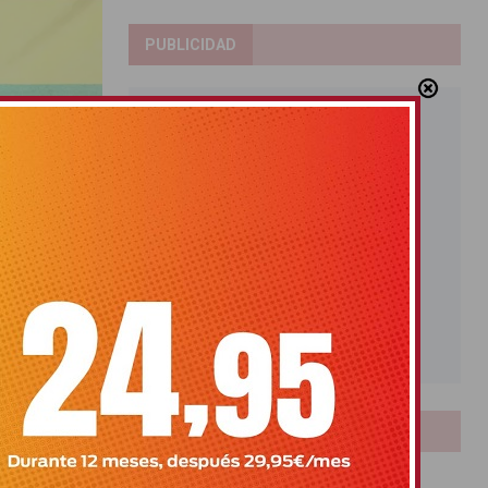
PUBLICIDAD
nio
 LGTBI +
LOTERIAS
Bonoloto