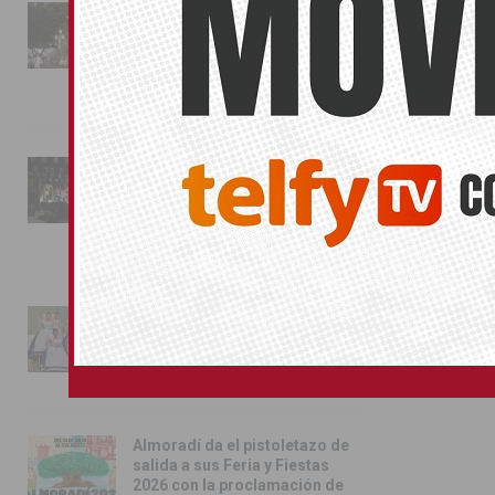
La fiesta se adueña de
Almoradí con la presentación
de los cargos festeros y la
toma del castillo
31/07/2026
Pilar de la Horadada
conmemora con emoción el
40º aniversario de su
independencia como municipio
31/07/2026
Almoradí presume de raíces
con el desfile del Bando
Huertano
26/07/2026
Almoradí da el pistoletazo de
salida a sus Feria y Fiestas
2026 con la proclamación de