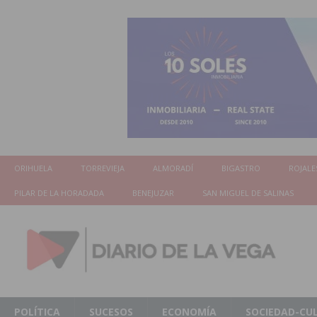
ORIHUELA
TORREVIEJA
ALMORADÍ
BIGASTRO
ROJALE
PILAR DE LA HORADADA
BENEJUZAR
SAN MIGUEL DE SALINAS
POLÍTICA
SUCESOS
ECONOMÍA
SOCIEDAD-CU