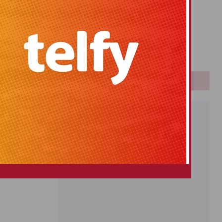
Primitiva
El Gordo
Euromillones
Loteria
Once
PUBLICIDAD