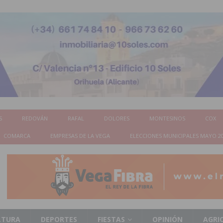
S
REDOVÁN
RAFAL
DOLORES
MONTESINOS
COX
COMARCA
EMPRESAS DE LA VEGA
ELECCIONES MUNICIPALES MAYO 2
LTURA
DEPORTES
FIESTAS
OPINIÓN
AGRI