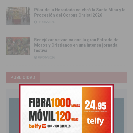
Pilar de la Horadada celebró la Santa Misa y la
Procesión del Corpus Christi 2026
11/06/2026
Benejúzar se vuelca con la gran Entrada de
Moros y Cristianos en una intensa jornada
festiva
09/06/2026
PUBLICIDAD