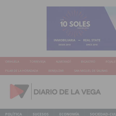
ORIHUELA
TORREVIEJA
ALMORADÍ
BIGASTRO
ROJALE
PILAR DE LA HORADADA
BENEJUZAR
SAN MIGUEL DE SALINAS
POLÍTICA
SUCESOS
ECONOMÍA
SOCIEDAD-CU