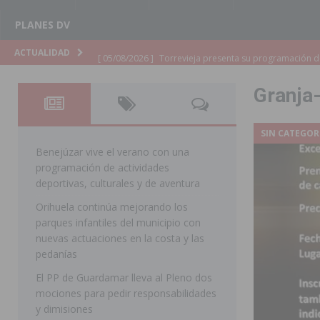
PLANES DV
[ 05/08/2026 ]
Torrevieja presenta su programación d
ACTUALIDAD
[ 05/08/2026 ]
Sanidad Orihuela llama a observar el e
Granja
los desplazamientos
ORIHUELA
[ 05/08/2026 ]
Orihuela acogerá una sesión informativ
SIN CATEGOR
ORIHUELA
Benejúzar vive el verano con una
programación de actividades
[ 05/08/2026 ]
La Generalitat adjudica el contrato par
deportivas, culturales y de aventura
Torrevieja
COMARCA
Orihuela continúa mejorando los
parques infantiles del municipio con
[ 05/08/2026 ]
Pilar de la Horadada celebra una nueva
nuevas actuaciones en la costa y las
DE LA HORADADA
pedanías
[ 05/08/2026 ]
San Miguel de Salinas acogerá el espec
El PP de Guardamar lleva al Pleno dos
mociones para pedir responsabilidades
MIGUEL DE SALINAS
y dimisiones
[ 05/08/2026 ]
Quince años compartiendo la pasión po