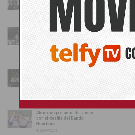
conquista las calles de
Almoradí
01/08/2026
La fiesta se adueña de
Almoradí con la presentación
de los cargos festeros y la
toma del castillo
31/07/2026
Pilar de la Horadada
conmemora con emoción el
40º aniversario de su
independencia como municipio
31/07/2026
Almoradí presume de raíces
con el desfile del Bando
Huertano
26/07/2026