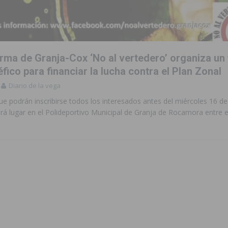
 Torrevieja tras ser sorprendido con un arma de fuego en la vía pública
2023 un 75% la demora quirúrgica de los pacientes con riesgo vital
orma de Granja-Cox ‘No al vertedero’ organiza un
fico para financiar la lucha contra el Plan Zonal
Diario de la vega
sición judicial a un conductor por conducir bajo los efectos del alcohol
que podrán inscribirse todos los interesados antes del miércoles 16 de
rá lugar en el Polideportivo Municipal de Granja de Rocamora entre e
aquillas dentro de sus Fiestas Patronales en honor a San Joaquín 2026
amación de actividades deportivas, culturales y de aventura
 infantiles del municipio con nuevas actuaciones en la costa y las
 mociones para pedir responsabilidades y dimisiones
GUARDAMAR