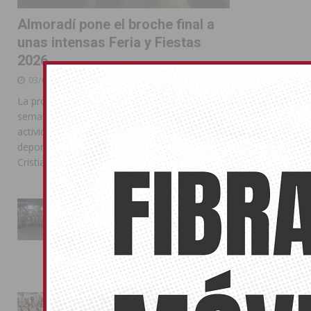
Almoradí pone el broche final a
unas intensas Feria y Fiestas
2026
03/08/2026
La programación reunió durante más de una
semana actos institucionales, conciertos,
actividades familiares, competiciones
deportivas y las celebraciones de Moros y
Cristianos
La Entrada Cristiana llena de
esplendor las calles de
Almoradí en una multitudinaria
jornada festera
02/08/2026
La magia de la Entrada Mora