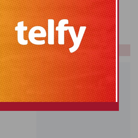
Primitiva
El Gordo
Euromillones
Loteria
Once
PUBLICIDAD