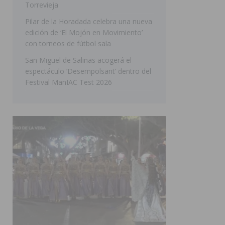
Torrevieja
[ 05/08/2026 ]
Orihuela ultima diferentes soluciones p
Pilar de la Horadada celebra una nueva
CEIP Virgen de la Puerta
ORIHUELA
edición de ‘El Mojón en Movimiento’
con torneos de fútbol sala
San Miguel de Salinas acogerá el
espectáculo ‘Desempolsant’ dentro del
Festival ManIAC Test 2026