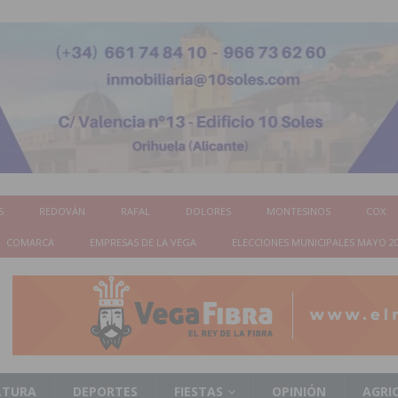
S
REDOVÁN
RAFAL
DOLORES
MONTESINOS
COX
COMARCA
EMPRESAS DE LA VEGA
ELECCIONES MUNICIPALES MAYO 2
LTURA
DEPORTES
FIESTAS
OPINIÓN
AGRI