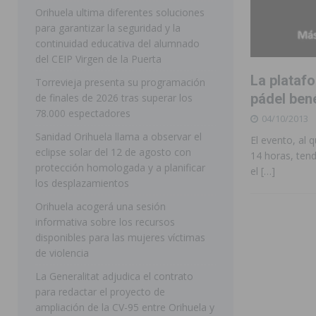
Orihuela ultima diferentes soluciones
[ 05/08/2026 ]
La Guardia Civil detiene a un hombre en
para garantizar la seguridad y la
continuidad educativa del alumnado
TORREVIEJA
del CEIP Virgen de la Puerta
[ 05/08/2026 ]
El Hospital Vega Baja disminuye desde 
La plataf
Torrevieja presenta su programación
ORIHUELA
pádel bené
de finales de 2026 tras superar los
78.000 espectadores
04/10/2013
[ 05/08/2026 ]
La Policía Local de Rojales pone a dispo
Sanidad Orihuela llama a observar el
El evento, al 
ROJALES
eclipse solar del 12 de agosto con
14 horas, tend
protección homologada y a planificar
[ 05/08/2026 ]
Bigastro celebra hoy el tercer día de v
el
[…]
los desplazamientos
BIGASTRO
Orihuela acogerá una sesión
[ 06/08/2026 ]
Benejúzar vive el verano con una progr
informativa sobre los recursos
disponibles para las mujeres víctimas
BENEJUZAR
de violencia
[ 06/08/2026 ]
Orihuela continúa mejorando los parques
La Generalitat adjudica el contrato
pedanías
ORIHUELA
para redactar el proyecto de
ampliación de la CV-95 entre Orihuela y
[ 06/08/2026 ]
El PP de Guardamar lleva al Pleno dos