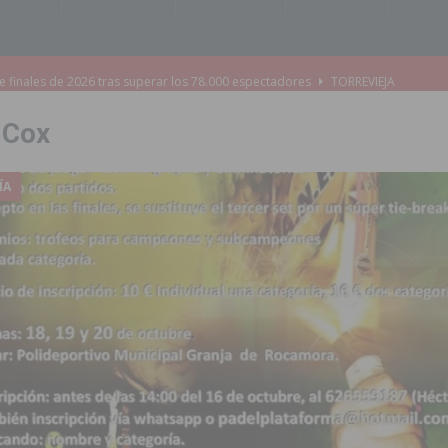
e finales de 2026 tras superar los 78.000 espectadores
TORREVIEJA
clipse solar del 12 de agosto con protección homologada y a planificar
-Cox
a sobre los recursos disponibles para las mujeres víctimas de violencia
ÍA
a redactar el proyecto de ampliación de la CV-95 entre Orihuela y
 edición de ‘El Mojón en Movimiento’ con torneos de fútbol sala
PILAR
táculo ‘Desempolsant’ dentro del Festival ManIAC Test 2026
SAN
r el golf
ORIHUELA