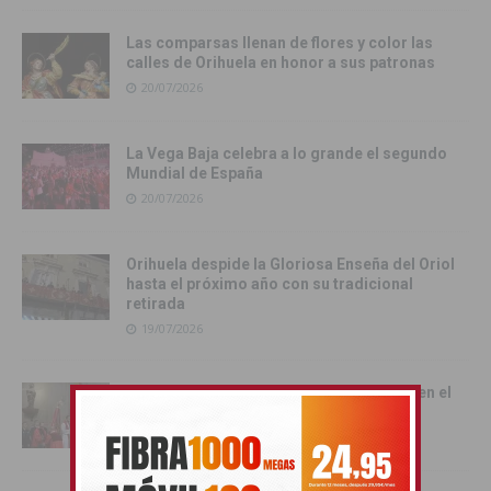
Las comparsas llenan de flores y color las
calles de Orihuela en honor a sus patronas
20/07/2026
La Vega Baja celebra a lo grande el segundo
Mundial de España
20/07/2026
Orihuela despide la Gloriosa Enseña del Oriol
hasta el próximo año con su tradicional
retirada
19/07/2026
La tradición toma las calles de Orihuela en el
multitudinario Desfile del Pájaro
19/07/2026