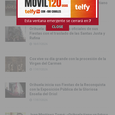
Cox se rinde al esplendor del Bando Cristiano
18/07/2026
Esta ventana emergente se cerrará en:
5
CLOSE
Orihuela inicia los actos oficiales de sus
Fiestas con el traslado de las Santas Justa y
Rufina
18/07/2026
Cox vive su día grande con la procesión de la
Virgen del Carmen
17/07/2026
Orihuela inicia sus Fiestas de la Reconquista
con la Exposición Pública de la Gloriosa
Enseña del Oriol
17/07/2026
Juan Martínez Tomé: «Orihuela tiene un futuro