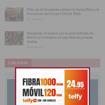
Pilar de la Horadada celebró la Santa Misa y la
Procesión del Corpus Christi 2026
11/06/2026
Benejúzar se vuelca con la gran Entrada de
Moros y Cristianos en una intensa jornada
festiva
09/06/2026
PUBLICIDAD