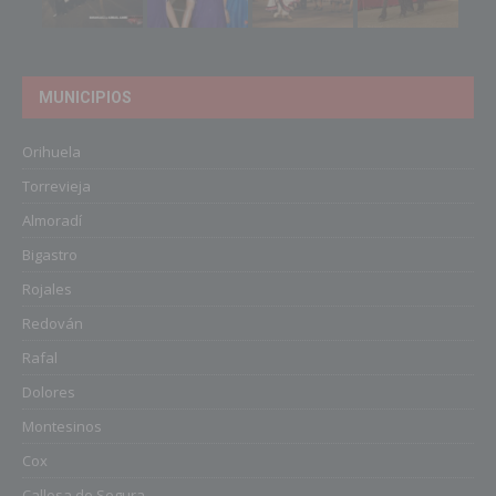
MUNICIPIOS
Orihuela
Torrevieja
Almoradí
Bigastro
Rojales
Redován
Rafal
Dolores
Montesinos
Cox
Callosa de Segura