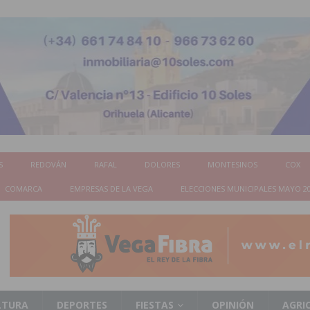
S
REDOVÁN
RAFAL
DOLORES
MONTESINOS
COX
COMARCA
EMPRESAS DE LA VEGA
ELECCIONES MUNICIPALES MAYO 2
LTURA
DEPORTES
FIESTAS
OPINIÓN
AGRI