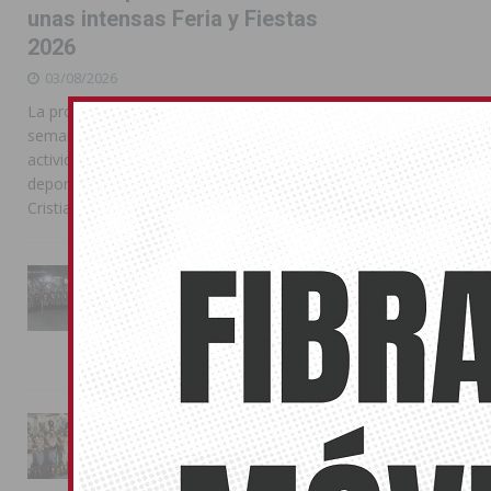
unas intensas Feria y Fiestas
2026
03/08/2026
La programación reunió durante más de una
semana actos institucionales, conciertos,
actividades familiares, competiciones
deportivas y las celebraciones de Moros y
Cristianos
La Entrada Cristiana llena de
esplendor las calles de
Almoradí en una multitudinaria
jornada festera
02/08/2026
La magia de la Entrada Mora
conquista las calles de
Almoradí
01/08/2026