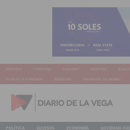
ORIHUELA
TORREVIEJA
ALMORADÍ
BIGASTRO
ROJALE
PILAR DE LA HORADADA
BENEJUZAR
SAN MIGUEL DE SALINAS
POLÍTICA
SUCESOS
ECONOMÍA
SOCIEDAD-CU