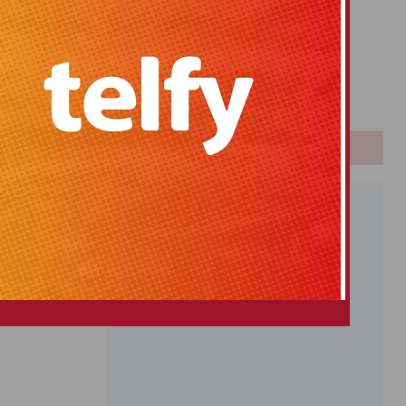
Primitiva
El Gordo
Euromillones
Loteria
Once
PUBLICIDAD