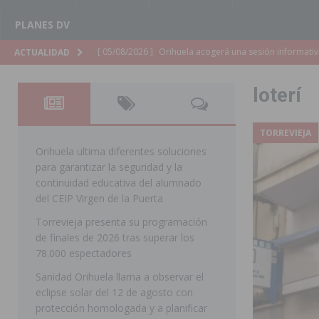
PLANES DV
[ 05/08/2026 ]
La Generalitat adjudica el contrato par
ACTUALIDAD
Torrevieja
COMARCA
loterí
[ 05/08/2026 ]
Pilar de la Horadada celebra una nueva
DE LA HORADADA
TORREVIEJA
[ 05/08/2026 ]
San Miguel de Salinas acogerá el espec
Orihuela ultima diferentes soluciones
para garantizar la seguridad y la
MIGUEL DE SALINAS
continuidad educativa del alumnado
[ 05/08/2026 ]
Quince años compartiendo la pasión po
del CEIP Virgen de la Puerta
Torrevieja presenta su programación
[ 05/08/2026 ]
La Guardia Civil detiene a un hombre en
de finales de 2026 tras superar los
TORREVIEJA
78.000 espectadores
[ 05/08/2026 ]
El Hospital Vega Baja disminuye desde 
Sanidad Orihuela llama a observar el
eclipse solar del 12 de agosto con
ORIHUELA
protección homologada y a planificar
[ 05/08/2026 ]
La Policía Local de Rojales pone a dispo