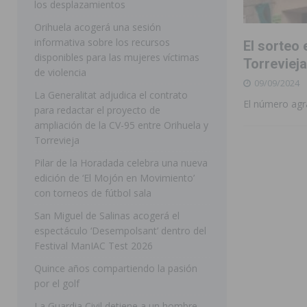
los desplazamientos
ROJALES
Orihuela acogerá una sesión
informativa sobre los recursos
El sorteo 
[ 05/08/2026 ]
Bigastro celebra hoy el tercer día de v
disponibles para las mujeres víctimas
Torrevieja
BIGASTRO
de violencia
09/09/2024
[ 05/08/2026 ]
El pulso urbano de JC Reyes desembarca
La Generalitat adjudica el contrato
El número agr
para redactar el proyecto de
[ 04/08/2026 ]
Incendio de matorrales en Albatera mov
ampliación de la CV-95 entre Orihuela y
[ 04/08/2026 ]
Los Montesinos clausura con éxito el c
Torrevieja
Pilar de la Horadada celebra una nueva
Programa Integra
MONTESINOS
edición de ‘El Mojón en Movimiento’
[ 05/08/2026 ]
Orihuela ultima diferentes soluciones p
con torneos de fútbol sala
CEIP Virgen de la Puerta
ORIHUELA
San Miguel de Salinas acogerá el
espectáculo ‘Desempolsant’ dentro del
[ 05/08/2026 ]
Torrevieja presenta su programación d
Festival ManIAC Test 2026
[ 05/08/2026 ]
Sanidad Orihuela llama a observar el e
Quince años compartiendo la pasión
los desplazamientos
ORIHUELA
por el golf
[ 05/08/2026 ]
Orihuela acogerá una sesión informativ
La Guardia Civil detiene a un hombre