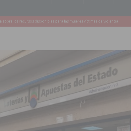
a redactar el proyecto de ampliación de la CV-95 entre Orihuela y
 edición de ‘El Mojón en Movimiento’ con torneos de fútbol sala
PILAR
táculo ‘Desempolsant’ dentro del Festival ManIAC Test 2026
SAN
r el golf
ORIHUELA
 Torrevieja tras ser sorprendido con un arma de fuego en la vía pública
2023 un 75% la demora quirúrgica de los pacientes con riesgo vital
sición judicial a un conductor por conducir bajo los efectos del alcohol