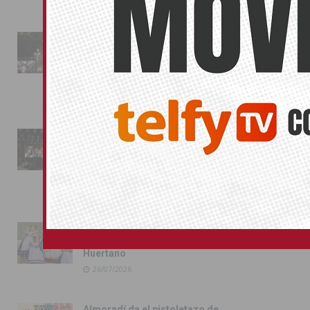
La fiesta se adueña de
Almoradí con la presentación
de los cargos festeros y la
toma del castillo
31/07/2026
Pilar de la Horadada
conmemora con emoción el
40º aniversario de su
independencia como municipio
31/07/2026
Almoradí presume de raíces
con el desfile del Bando
Huertano
26/07/2026
Almoradí da el pistoletazo de