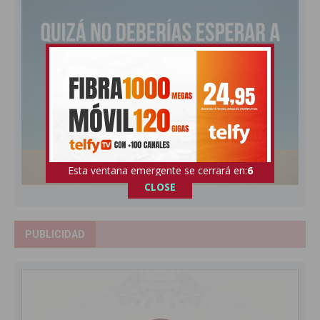
Esta ventana emergente se cerrará en:
5
CLOSE
PUBLICIDAD