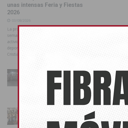
unas intensas Feria y Fiestas
2026
03/08/2026
La programación reunió durante más de una
semana actos institucionales, conciertos,
actividades familiares, competiciones
deportivas y las celebraciones de Moros y
Cristianos
La Entrada Cristiana llena de
esplendor las calles de
Almoradí en una multitudinaria
jornada festera
02/08/2026
La magia de la Entrada Mora
conquista las calles de
Almoradí
01/08/2026