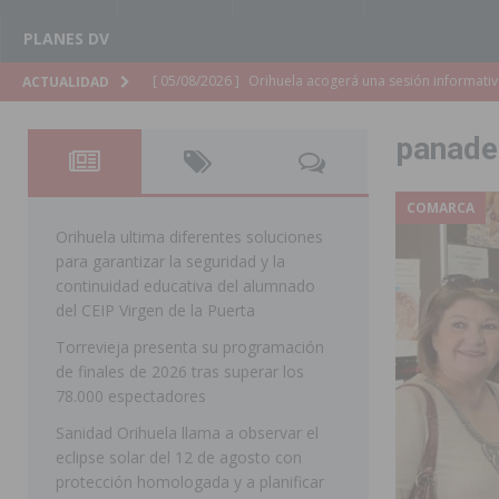
PLANES DV
[ 05/08/2026 ]
La Generalitat adjudica el contrato par
ACTUALIDAD
Torrevieja
COMARCA
panader
[ 05/08/2026 ]
Pilar de la Horadada celebra una nueva
DE LA HORADADA
COMARCA
[ 05/08/2026 ]
San Miguel de Salinas acogerá el espec
Orihuela ultima diferentes soluciones
para garantizar la seguridad y la
MIGUEL DE SALINAS
continuidad educativa del alumnado
[ 05/08/2026 ]
Quince años compartiendo la pasión po
del CEIP Virgen de la Puerta
Torrevieja presenta su programación
[ 05/08/2026 ]
La Guardia Civil detiene a un hombre en
de finales de 2026 tras superar los
TORREVIEJA
78.000 espectadores
[ 05/08/2026 ]
El Hospital Vega Baja disminuye desde 
Sanidad Orihuela llama a observar el
eclipse solar del 12 de agosto con
ORIHUELA
protección homologada y a planificar
[ 05/08/2026 ]
La Policía Local de Rojales pone a dispo