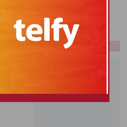
Primitiva
El Gordo
Euromillones
Loteria
Once
PUBLICIDAD