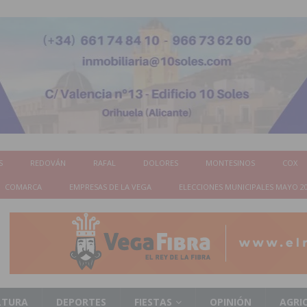
S
REDOVÁN
RAFAL
DOLORES
MONTESINOS
COX
COMARCA
EMPRESAS DE LA VEGA
ELECCIONES MUNICIPALES MAYO 2
LTURA
DEPORTES
FIESTAS
OPINIÓN
AGRI