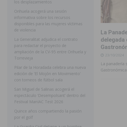
los desplazamientos
ROJALES
Orihuela acogerá una sesión
informativa sobre los recursos
[ 05/08/2026 ]
Bigastro celebra hoy el tercer día de v
disponibles para las mujeres víctimas
BIGASTRO
de violencia
La Panader
[ 05/08/2026 ]
El pulso urbano de JC Reyes desembarca
delegada d
La Generalitat adjudica el contrato
para redactar el proyecto de
Gastronó
[ 04/08/2026 ]
Incendio de matorrales en Albatera mov
ampliación de la CV-95 entre Orihuela y
23/10/2024
[ 04/08/2026 ]
Los Montesinos clausura con éxito el c
Torrevieja
La panadería 
Pilar de la Horadada celebra una nueva
Programa Integra
MONTESINOS
Gastronómica
edición de ‘El Mojón en Movimiento’
[ 05/08/2026 ]
Orihuela ultima diferentes soluciones p
con torneos de fútbol sala
CEIP Virgen de la Puerta
ORIHUELA
San Miguel de Salinas acogerá el
espectáculo ‘Desempolsant’ dentro del
[ 05/08/2026 ]
Torrevieja presenta su programación d
Festival ManIAC Test 2026
[ 05/08/2026 ]
Sanidad Orihuela llama a observar el e
Quince años compartiendo la pasión
los desplazamientos
ORIHUELA
por el golf
[ 05/08/2026 ]
Orihuela acogerá una sesión informativ
La Guardia Civil detiene a un hombre