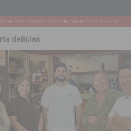
a redactar el proyecto de ampliación de la CV-95 entre Orihuela y
ía delicias
 edición de ‘El Mojón en Movimiento’ con torneos de fútbol sala
PILAR
táculo ‘Desempolsant’ dentro del Festival ManIAC Test 2026
SAN
r el golf
ORIHUELA
 Torrevieja tras ser sorprendido con un arma de fuego en la vía pública
2023 un 75% la demora quirúrgica de los pacientes con riesgo vital
sición judicial a un conductor por conducir bajo los efectos del alcohol