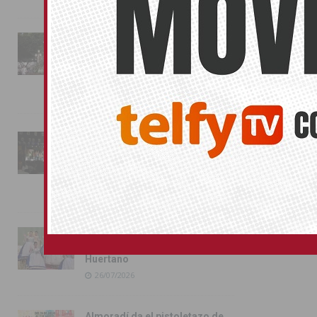
La fiesta se adueña de
Almoradí con la presentación
de los cargos festeros y la
toma del castillo
31/07/2026
Pilar de la Horadada
conmemora con emoción el
40º aniversario de su
independencia como municipio
31/07/2026
Almoradí presume de raíces
con el desfile del Bando
Huertano
26/07/2026
Almoradí da el pistoletazo de