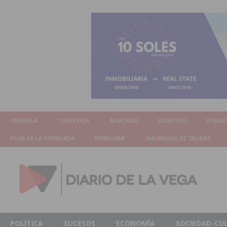
ORIHUELA
TORREVIEJA
ALMORADÍ
BIGASTRO
ROJALE
PILAR DE LA HORADADA
BENEJUZAR
SAN MIGUEL DE SALINAS
POLÍTICA
SUCESOS
ECONOMÍA
SOCIEDAD-CU