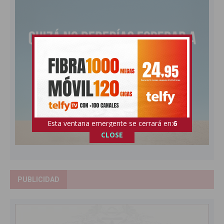
Esta ventana emergente se cerrará en:
5
CLOSE
PUBLICIDAD