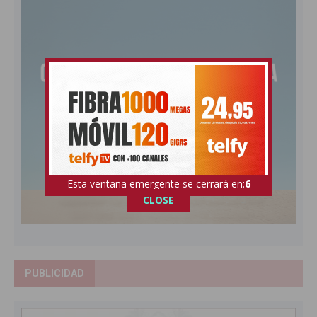
Esta ventana emergente se cerrará en:
5
CLOSE
PUBLICIDAD