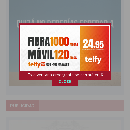
Esta ventana emergente se cerrará en:
5
CLOSE
PUBLICIDAD