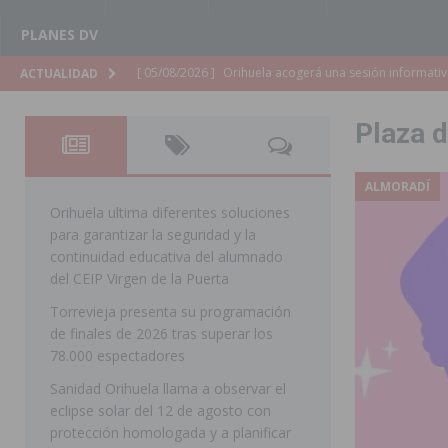
PLANES DV
[ 05/08/2026 ]
La Generalitat adjudica el contrato par
ACTUALIDAD
Torrevieja
COMARCA
Plaza d
[ 05/08/2026 ]
Pilar de la Horadada celebra una nueva
DE LA HORADADA
ALMORADÍ
[ 05/08/2026 ]
San Miguel de Salinas acogerá el espec
Orihuela ultima diferentes soluciones
para garantizar la seguridad y la
MIGUEL DE SALINAS
continuidad educativa del alumnado
[ 05/08/2026 ]
Quince años compartiendo la pasión po
del CEIP Virgen de la Puerta
Torrevieja presenta su programación
[ 05/08/2026 ]
La Guardia Civil detiene a un hombre en
de finales de 2026 tras superar los
TORREVIEJA
78.000 espectadores
[ 05/08/2026 ]
El Hospital Vega Baja disminuye desde 
Sanidad Orihuela llama a observar el
eclipse solar del 12 de agosto con
ORIHUELA
protección homologada y a planificar
[ 05/08/2026 ]
La Policía Local de Rojales pone a dispo