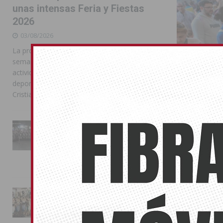
unas intensas Feria y Fiestas
2026
03/08/2026
La programación reunió durante más de una
semana actos institucionales, conciertos,
actividades familiares, competiciones
deportivas y las celebraciones de Moros y
Cristianos
La Entrada Cristiana llena de
esplendor las calles de
Almoradí en una multitudinaria
jornada festera
Almoradí c
02/08/2026
Constituc
18/02/2026
La magia de la Entrada Mora
Durante la tar
conquista las calles de
todas las eda
Almoradí
01/08/2026