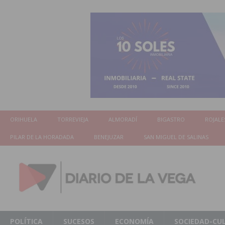
ORIHUELA
TORREVIEJA
ALMORADÍ
BIGASTRO
ROJALE
PILAR DE LA HORADADA
BENEJUZAR
SAN MIGUEL DE SALINAS
POLÍTICA
SUCESOS
ECONOMÍA
SOCIEDAD-CU