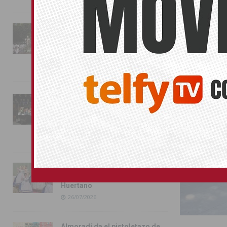
La fiesta se adueña de
Almoradí con la presentación
ALMORADÍ
de los cargos festeros y la
toma del castillo
31/07/2026
Pilar de la Horadada
conmemora con emoción el
40º aniversario de su
independencia como municipio
31/07/2026
Almoradí presume de raíces
con el desfile del Bando
Huertano
26/07/2026
Almoradí da el pistoletazo de