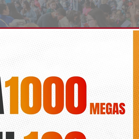
elebra el Carnaval con una gran fiesta en la Plaz
ión
Diario de la Vega
de los asistentes disfrutaron de un amplio programa de actividades 
des