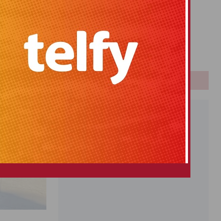
Primitiva
El Gordo
Euromillones
Loteria
Once
PUBLICIDAD