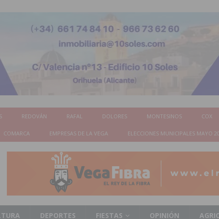
S
REDOVÁN
RAFAL
DOLORES
MONTESINOS
COX
COMARCA
EMPRESAS DE LA VEGA
ELECCIONES MUNICIPALES MAYO 2
LTURA
DEPORTES
FIESTAS
OPINIÓN
AGRI