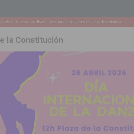
a redactar el proyecto de ampliación de la CV-95 entre Orihuela y
e la Constitución
 edición de ‘El Mojón en Movimiento’ con torneos de fútbol sala
PILAR
táculo ‘Desempolsant’ dentro del Festival ManIAC Test 2026
SAN
r el golf
ORIHUELA
 Torrevieja tras ser sorprendido con un arma de fuego en la vía pública
2023 un 75% la demora quirúrgica de los pacientes con riesgo vital
sición judicial a un conductor por conducir bajo los efectos del alcohol