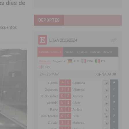
es días de
DEPORTES
descuentos