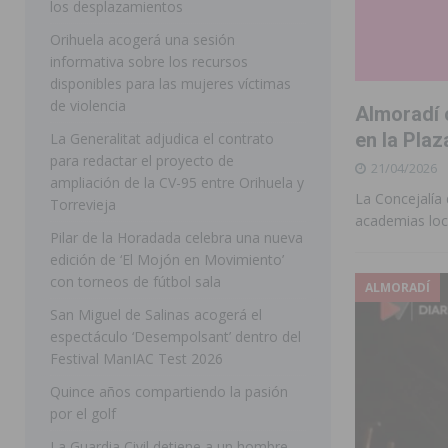
los desplazamientos
ROJALES
Orihuela acogerá una sesión
informativa sobre los recursos
[ 05/08/2026 ]
Bigastro celebra hoy el tercer día de v
disponibles para las mujeres víctimas
BIGASTRO
de violencia
Almoradí 
[ 05/08/2026 ]
El pulso urbano de JC Reyes desembarca
en la Plaz
La Generalitat adjudica el contrato
para redactar el proyecto de
21/04/2026
[ 04/08/2026 ]
Incendio de matorrales en Albatera mov
ampliación de la CV-95 entre Orihuela y
La Concejalía 
[ 04/08/2026 ]
Los Montesinos clausura con éxito el c
Torrevieja
academias loc
Pilar de la Horadada celebra una nueva
Programa Integra
MONTESINOS
edición de ‘El Mojón en Movimiento’
[ 05/08/2026 ]
Orihuela ultima diferentes soluciones p
con torneos de fútbol sala
ALMORADÍ
CEIP Virgen de la Puerta
ORIHUELA
San Miguel de Salinas acogerá el
espectáculo ‘Desempolsant’ dentro del
[ 05/08/2026 ]
Torrevieja presenta su programación d
Festival ManIAC Test 2026
[ 05/08/2026 ]
Sanidad Orihuela llama a observar el e
Quince años compartiendo la pasión
los desplazamientos
ORIHUELA
por el golf
[ 05/08/2026 ]
Orihuela acogerá una sesión informativ
La Guardia Civil detiene a un hombre