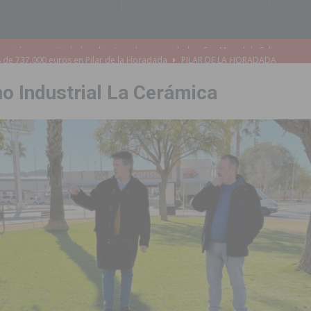
s de 737.000 euros en Pilar de la Horadada
PILAR DE LA HORADADA
iones para el Concurso-Desfile de Disfraces y Carrozas de las Fiestas
o Industrial La Cerámica
Montesinos abrirá en septiembre el último plazo de matriculación para el
s de las Fiestas Patronales de Pilar de la Horadada 2026
PILAR DE LA
amación de actividades deportivas, culturales y de aventura
 infantiles del municipio con nuevas actuaciones en la costa y las
 mociones para pedir responsabilidades y dimisiones
GUARDAMAR