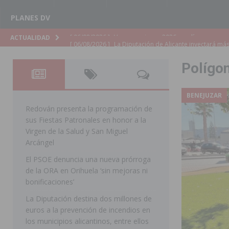
PLANES DV
[ 06/08/2026 ]
La Diputación de Alicante inyectará má
ACTUALIDAD
[ 06/08/2026 ]
San Miguel de Salinas abre las inscripc
Polígon
Patronales 2026
SAN MIGUEL DE SALINAS
[ 06/08/2026 ]
La Escuela Municipal de Música de Los 
BENEJUZAR
curso 2026-2027
MONTESINOS
Redován presenta la programación de
sus Fiestas Patronales en honor a la
[ 06/08/2026 ]
Convocado el XXVII Concurso de Cartele
Virgen de la Salud y San Miguel
HORADADA
Arcángel
El PSOE denuncia una nueva prórroga
[ 06/08/2026 ]
Benejúzar vive el verano con una progr
de la ORA en Orihuela ‘sin mejoras ni
BENEJUZAR
bonificaciones’
[ 06/08/2026 ]
Orihuela continúa mejorando los parques
La Diputación destina dos millones de
euros a la prevención de incendios en
pedanías
ORIHUELA
los municipios alicantinos, entre ellos
[ 06/08/2026 ]
El PP de Guardamar lleva al Pleno dos