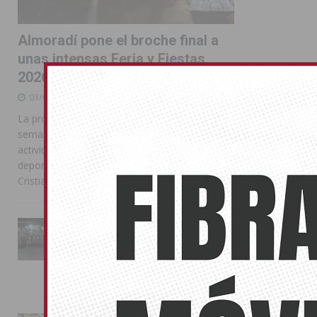
Almoradí pone el broche final a
unas intensas Feria y Fiestas
2026
03/08/2026
La programación reunió durante más de una
semana actos institucionales, conciertos,
actividades familiares, competiciones
deportivas y las celebraciones de Moros y
Cristianos
La Entrada Cristiana llena de
esplendor las calles de
Almoradí en una multitudinaria
jornada festera
02/08/2026