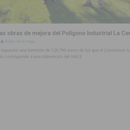
ara garantizar la seguridad y la continuidad educativa del alumnado del
e finales de 2026 tras superar los 78.000 espectadores
TORREVIEJA
las obras de mejora del Polígono Industrial La C
clipse solar del 12 de agosto con protección homologada y a planificar
Diario de la Vega
 supuesto una inversión de 120.790 euros de los que el Consistorio 
esto corresponde a una subvención del IVACE
a sobre los recursos disponibles para las mujeres víctimas de violencia
s Fiestas Patronales en honor a la Virgen de la Salud y San Miguel
 la ORA en Orihuela ‘sin mejoras ni bonificaciones’
ORIHUELA
uros a la prevención de incendios en los municipios alicantinos, entre
ación con actividades abiertas a la comunidad en San Miguel de Salinas