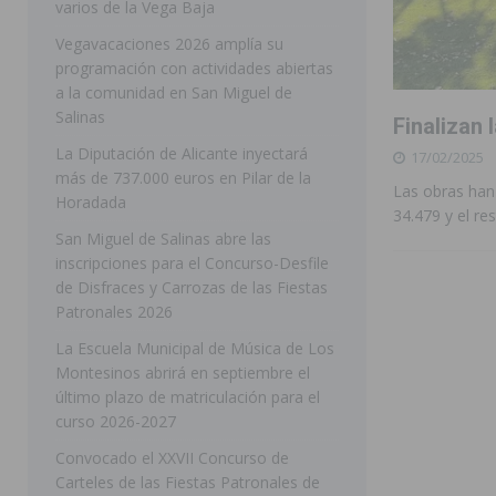
varios de la Vega Baja
[ 05/08/2026 ]
Orihuela ultima diferentes soluciones p
Vegavacaciones 2026 amplía su
programación con actividades abiertas
CEIP Virgen de la Puerta
ORIHUELA
a la comunidad en San Miguel de
[ 05/08/2026 ]
Torrevieja presenta su programación d
Salinas
Finalizan 
[ 05/08/2026 ]
Sanidad Orihuela llama a observar el e
La Diputación de Alicante inyectará
17/02/2025
más de 737.000 euros en Pilar de la
los desplazamientos
ORIHUELA
Las obras han
Horadada
34.479 y el r
[ 05/08/2026 ]
Orihuela acogerá una sesión informativ
San Miguel de Salinas abre las
inscripciones para el Concurso-Desfile
ORIHUELA
de Disfraces y Carrozas de las Fiestas
[ 06/08/2026 ]
Redován presenta la programación de su
Patronales 2026
Arcángel
REDOVÁN
La Escuela Municipal de Música de Los
Montesinos abrirá en septiembre el
[ 06/08/2026 ]
El PSOE denuncia una nueva prórroga de
último plazo de matriculación para el
[ 06/08/2026 ]
La Diputación destina dos millones de e
curso 2026-2027
ellos varios de la Vega Baja
COMARCA
Convocado el XXVII Concurso de
Carteles de las Fiestas Patronales de
[ 06/08/2026 ]
Vegavacaciones 2026 amplía su program