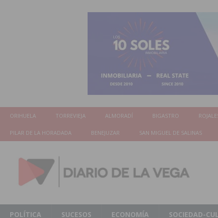
ORIHUELA
TORREVIEJA
ALMORADÍ
BIGASTRO
ROJALE
PILAR DE LA HORADADA
BENEJUZAR
SAN MIGUEL DE SALINAS
POLÍTICA
SUCESOS
ECONOMÍA
SOCIEDAD-CU