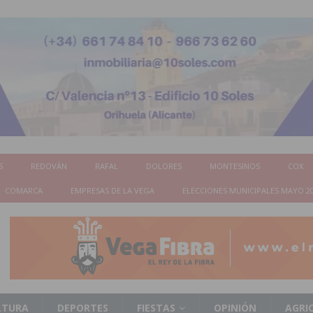
S
REDOVÁN
RAFAL
DOLORES
MONTESINOS
COX
COMARCA
EMPRESAS DE LA VEGA
ELECCIONES MUNICIPALES MAYO 2
LTURA
DEPORTES
FIESTAS
OPINIÓN
AGRI