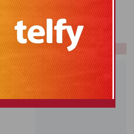
Primitiva
El Gordo
Euromillones
Loteria
Once
PUBLICIDAD