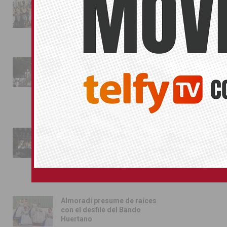
La magia de la Entrada Mora
conquista las calles de
Almoradí
01/08/2026
La fiesta se adueña de
Almoradí con la presentación
de los cargos festeros y la
toma del castillo
31/07/2026
Pilar de la Horadada
conmemora con emoción el
40º aniversario de su
independencia como municipio
31/07/2026
Almoradí presume de raíces
con el desfile del Bando
Huertano