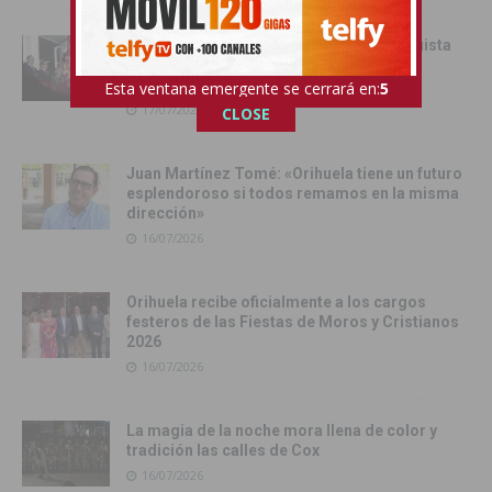
Orihuela inicia sus Fiestas de la Reconquista
con la Exposición Pública de la Gloriosa
Enseña del Oriol
Esta ventana emergente se cerrará en:
4
17/07/2026
CLOSE
Juan Martínez Tomé: «Orihuela tiene un futuro
esplendoroso si todos remamos en la misma
dirección»
16/07/2026
Orihuela recibe oficialmente a los cargos
festeros de las Fiestas de Moros y Cristianos
2026
16/07/2026
La magia de la noche mora llena de color y
tradición las calles de Cox
16/07/2026