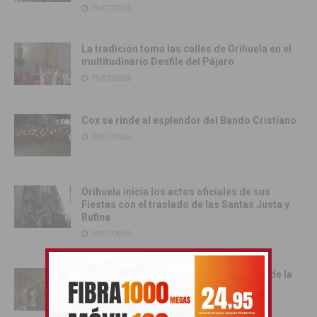
19/07/2026
La tradición toma las calles de Orihuela en el
multitudinario Desfile del Pájaro
19/07/2026
Cox se rinde al esplendor del Bando Cristiano
18/07/2026
Orihuela inicia los actos oficiales de sus
Fiestas con el traslado de las Santas Justa y
Rufina
18/07/2026
Cox vive su día grande con la procesión de la
Virgen del Carmen
17/07/2026