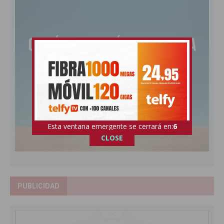
Esta ventana emergente se cerrará en:
5
CLOSE
PUBLICIDAD