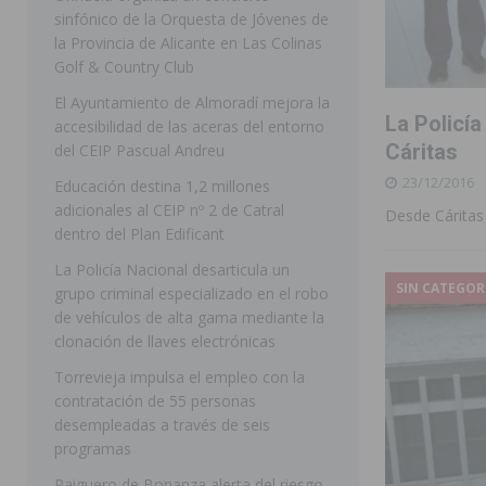
sinfónico de la Orquesta de Jóvenes de
[ 07/08/2026 ]
Rojales clausura con éxito las Fiestas
la Provincia de Alicante en Las Colinas
Golf & Country Club
[ 06/08/2026 ]
Redován presenta la programación de su
El Ayuntamiento de Almoradí mejora la
Arcángel
REDOVÁN
La Policía
accesibilidad de las aceras del entorno
[ 06/08/2026 ]
El PSOE denuncia una nueva prórroga de
Cáritas
del CEIP Pascual Andreu
23/12/2016
[ 07/08/2026 ]
FEGADO 2026 cierra con un balance his
Educación destina 1,2 millones
adicionales al CEIP nº 2 de Catral
Desde Cáritas 
DOLORES
dentro del Plan Edificant
[ 07/08/2026 ]
Los Montesinos refuerza su apoyo a la 
La Policía Nacional desarticula un
SIN CATEGOR
grupo criminal especializado en el robo
[ 07/08/2026 ]
Orihuela cumple los objetivos de ‘Refluy
de vehículos de alta gama mediante la
ORIHUELA
clonación de llaves electrónicas
[ 07/08/2026 ]
Orihuela organiza un concierto sinfónic
Torrevieja impulsa el empleo con la
contratación de 55 personas
Golf & Country Club
ORIHUELA
desempleadas a través de seis
programas
Raiguero de Bonanza alerta del riesgo