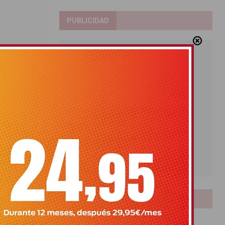
PUBLICIDAD
os por el
aña de
LOTERIAS
Bonoloto