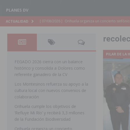
PLANES DV
[ 07/08/2026 ]
El Ayuntamiento de Almoradí mejora la 
ACTUALIDAD
ALMORADÍ
recole
[ 07/08/2026 ]
Educación destina 1,2 millones adicional
[ 07/08/2026 ]
La Policía Nacional desarticula un grup
PILAR DE LA
clonación de llaves electrónicas
ORIHUELA
FEGADO 2026 cierra con un balance
histórico y consolida a Dolores como
[ 07/08/2026 ]
Torrevieja impulsa el empleo con la c
referente ganadero de la CV
TORREVIEJA
Los Montesinos refuerza su apoyo a la
cultura local con nuevos convenios de
[ 07/08/2026 ]
Raiguero de Bonanza alerta del riesgo 
colaboración
ORIHUELA
Orihuela cumple los objetivos de
[ 07/08/2026 ]
La Generalitat impulsa el desdoblamien
‘Refluye Mi Río’ y recibirá 3,3 millones
de la Fundación Biodiversidad
[ 07/08/2026 ]
Benferri ya se prepara para dar comien
Orihuela organiza un concierto
[ 07/08/2026 ]
Bigastro se viste de gala para la coron