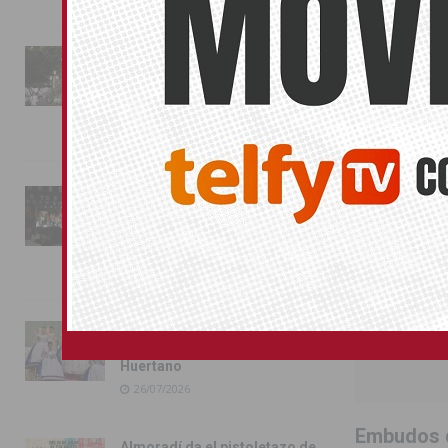
La fiesta se adueña de
SIN CATEGOR
Almoradí con la presentación
de los cargos festeros y la
toma del castillo
31/07/2026
Pilar de la Horadada
conmemora con emoción el
40º aniversario de su
independencia como municipio
31/07/2026
Almoradí presume de raíces
con el desfile del Bando
Huertano
26/07/2026
Embudos d
Almoradí da el pistoletazo de