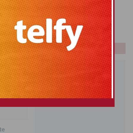
Primitiva
El Gordo
Euromillones
Loteria
Once
PUBLICIDAD
te