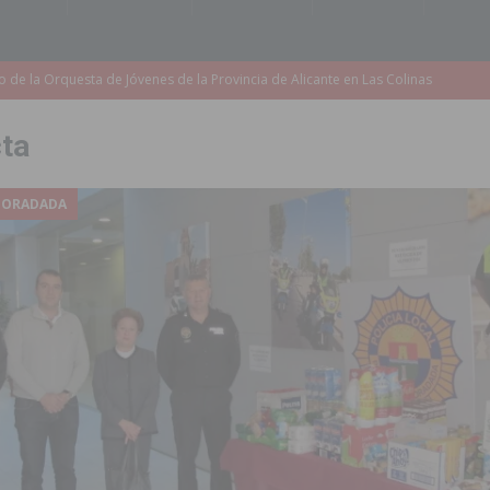
accesibilidad de las aceras del entorno del CEIP Pascual Andreu
cta
es al CEIP nº 2 de Catral dentro del Plan Edificant
COMARCA
o criminal especializado en el robo de vehículos de alta gama mediante la
 HORADADA
ontratación de 55 personas desempleadas a través de seis programas
de incendios e inundaciones por el estado de sus barrancos
to de la CV-95, clave para Torrevieja
TORREVIEJA
zo a sus Fiestas 2026
COMARCA
ación de la Corte 2026
BIGASTRO