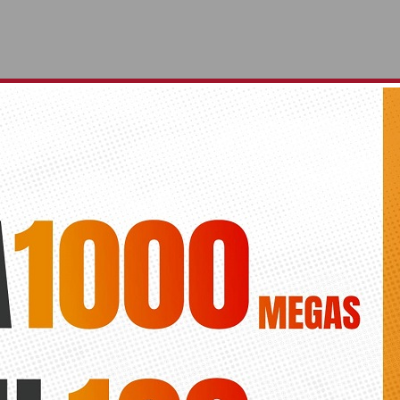
ingo recolecta casi 1.900 euros para los afectad
 en Nepal
Diario de la vega
Por Nepal, 1 euros por caridad’ el colegio diocesano lanzó una camp
colaboración tras conocerse la noticia