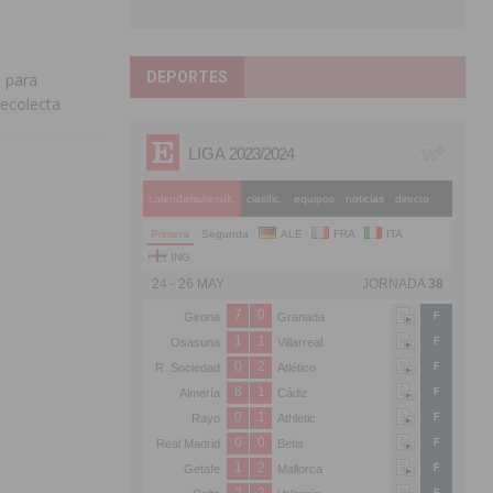
DEPORTES
 para
recolecta