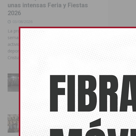
unas intensas Feria y Fiestas
2026
03/08/2026
La programación reunió durante más de una
semana actos institucionales, conciertos,
actividades familiares, competiciones
deportivas y las celebraciones de Moros y
Cristianos
La Entrada Cristiana llena de
esplendor las calles de
Almoradí en una multitudinaria
Santo Dom
jornada festera
terremoto
02/08/2026
05/06/2015
Bajo el lema ‘
La magia de la Entrada Mora
solidaridad y 
conquista las calles de
Almoradí
01/08/2026