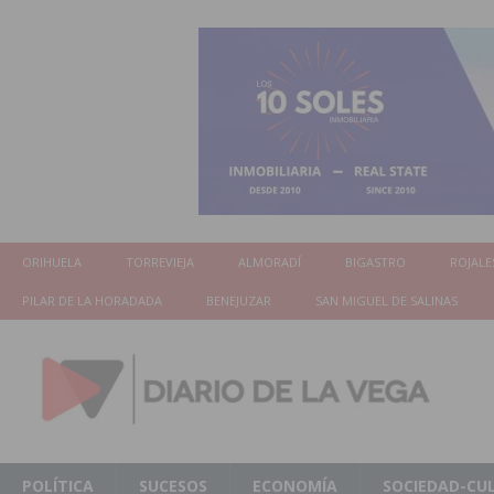
ORIHUELA
TORREVIEJA
ALMORADÍ
BIGASTRO
ROJALE
PILAR DE LA HORADADA
BENEJUZAR
SAN MIGUEL DE SALINAS
POLÍTICA
SUCESOS
ECONOMÍA
SOCIEDAD-CU