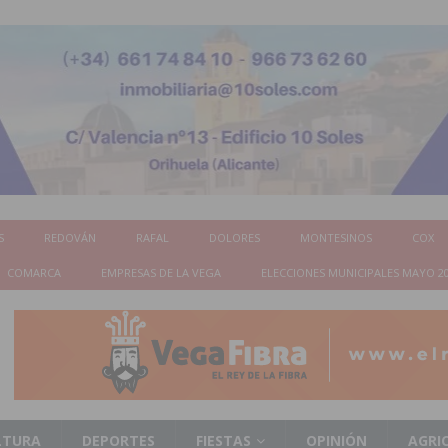
S
REDOVÁN
RAFAL
DOLORES
MONTESINOS
COX
COMARCA
EMPRESAS DE LA VEGA
ELECCIONES MUNICIPALES MAYO 2
LTURA
DEPORTES
FIESTAS
OPINIÓN
AGRI