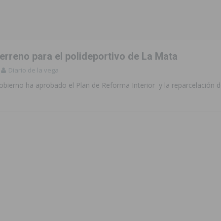
 de las Urbanizaciones de Ciudad Quesada 2026
ROJALES
s Fiestas Patronales en honor a la Virgen de la Salud y San Miguel
erreno para el polideportivo de La Mata
 la ORA en Orihuela ‘sin mejoras ni bonificaciones’
ORIHUELA
Diario de la vega
tórico y consolida a Dolores como referente ganadero de la CV
obierno ha aprobado el Plan de Reforma Interior y la reparcelación d
cultura local con nuevos convenios de colaboración
MONTESINOS
e Mi Río’ y recibirá 3,3 millones de la Fundación Biodiversidad
o de la Orquesta de Jóvenes de la Provincia de Alicante en Las Colinas