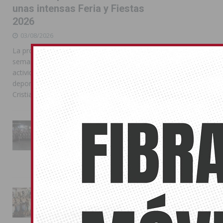
unas intensas Feria y Fiestas
2026
03/08/2026
La programación reunió durante más de una
semana actos institucionales, conciertos,
actividades familiares, competiciones
deportivas y las celebraciones de Moros y
Cristianos
La Entrada Cristiana llena de
esplendor las calles de
Almoradí en una multitudinaria
jornada festera
02/08/2026
La magia de la Entrada Mora
conquista las calles de
Almoradí
01/08/2026