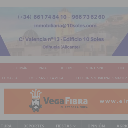
S
REDOVÁN
RAFAL
DOLORES
MONTESINOS
COX
COMARCA
EMPRESAS DE LA VEGA
ELECCIONES MUNICIPALES MAYO 2
LTURA
DEPORTES
FIESTAS
OPINIÓN
AGRI