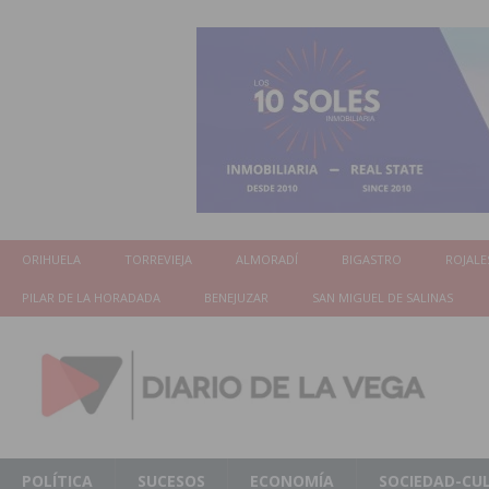
ORIHUELA
TORREVIEJA
ALMORADÍ
BIGASTRO
ROJALE
PILAR DE LA HORADADA
BENEJUZAR
SAN MIGUEL DE SALINAS
POLÍTICA
SUCESOS
ECONOMÍA
SOCIEDAD-CU