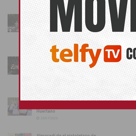
La fiesta se adueña de
Almoradí con la presentación
de los cargos festeros y la
toma del castillo
31/07/2026
Pilar de la Horadada
conmemora con emoción el
40º aniversario de su
independencia como municipio
31/07/2026
Almoradí presume de raíces
con el desfile del Bando
Huertano
26/07/2026
Almoradí da el pistoletazo de