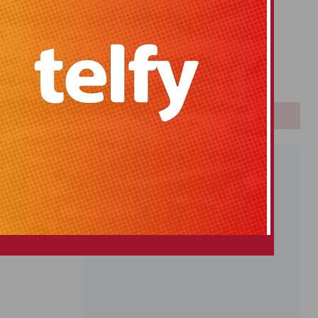
Primitiva
El Gordo
Euromillones
Loteria
Once
PUBLICIDAD