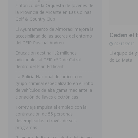
sinfónico de la Orquesta de Jóvenes de
[ 07/08/2026 ]
Rojales clausura con éxito las Fiestas
la Provincia de Alicante en Las Colinas
Golf & Country Club
[ 06/08/2026 ]
Redován presenta la programación de su
El Ayuntamiento de Almoradí mejora la
Arcángel
REDOVÁN
Ceden el t
accesibilidad de las aceras del entorno
[ 06/08/2026 ]
El PSOE denuncia una nueva prórroga de
del CEIP Pascual Andreu
02/12/2013
[ 07/08/2026 ]
FEGADO 2026 cierra con un balance his
Educación destina 1,2 millones
El equipo de g
adicionales al CEIP nº 2 de Catral
de La Mata
DOLORES
dentro del Plan Edificant
[ 07/08/2026 ]
Los Montesinos refuerza su apoyo a la 
La Policía Nacional desarticula un
grupo criminal especializado en el robo
[ 07/08/2026 ]
Orihuela cumple los objetivos de ‘Refluy
de vehículos de alta gama mediante la
ORIHUELA
clonación de llaves electrónicas
[ 07/08/2026 ]
Orihuela organiza un concierto sinfónic
Torrevieja impulsa el empleo con la
contratación de 55 personas
Golf & Country Club
ORIHUELA
desempleadas a través de seis
programas
Raiguero de Bonanza alerta del riesgo