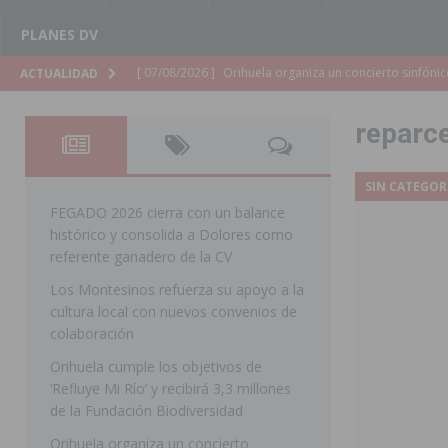
PLANES DV
[ 07/08/2026 ]
El Ayuntamiento de Almoradí mejora la 
ACTUALIDAD
ALMORADÍ
reparc
[ 07/08/2026 ]
Educación destina 1,2 millones adicional
[ 07/08/2026 ]
La Policía Nacional desarticula un grup
SIN CATEGOR
clonación de llaves electrónicas
ORIHUELA
FEGADO 2026 cierra con un balance
histórico y consolida a Dolores como
[ 07/08/2026 ]
Torrevieja impulsa el empleo con la c
referente ganadero de la CV
TORREVIEJA
Los Montesinos refuerza su apoyo a la
cultura local con nuevos convenios de
[ 07/08/2026 ]
Raiguero de Bonanza alerta del riesgo 
colaboración
ORIHUELA
Orihuela cumple los objetivos de
[ 07/08/2026 ]
La Generalitat impulsa el desdoblamien
‘Refluye Mi Río’ y recibirá 3,3 millones
de la Fundación Biodiversidad
[ 07/08/2026 ]
Benferri ya se prepara para dar comien
Orihuela organiza un concierto
[ 07/08/2026 ]
Bigastro se viste de gala para la coron