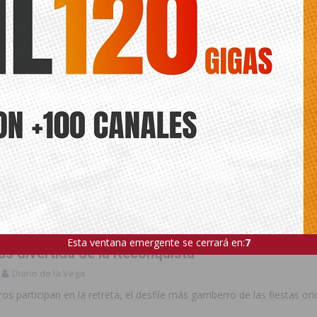
Esta ventana emergente se cerrará en:
5
ás divertida de la Reconquista
Diario de la Vega
ros participan en la retreta, el desfile más gamberro de las fiestas or