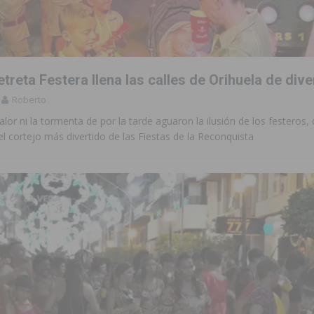
aquillas dentro de sus Fiestas Patronales en honor a San Joaquín 2026
treta Festera llena las calles de Orihuela de dive
 en Torrevieja de la mano de La Trend Festival
TORREVIEJA
Roberto
iliza medios terrestres y aéreos
COMARCA
calor ni la tormenta de por la tarde aguaron la ilusión de los festeros,
 el cortejo más divertido de las Fiestas de la Reconquista
urso de Monitor de Comedor Escolar, Aula Matinal y Ruta Escolar del
ara garantizar la seguridad y la continuidad educativa del alumnado del
e finales de 2026 tras superar los 78.000 espectadores
TORREVIEJA
clipse solar del 12 de agosto con protección homologada y a planificar
a sobre los recursos disponibles para las mujeres víctimas de violencia