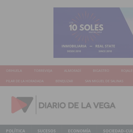
ORIHUELA
TORREVIEJA
ALMORADÍ
BIGASTRO
ROJALE
PILAR DE LA HORADADA
BENEJUZAR
SAN MIGUEL DE SALINAS
POLÍTICA
SUCESOS
ECONOMÍA
SOCIEDAD-CU