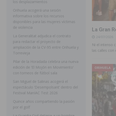
los desplazamientos
ROJALES
Orihuela acogerá una sesión
informativa sobre los recursos
[ 05/08/2026 ]
Bigastro celebra hoy el tercer día de v
disponibles para las mujeres víctimas
BIGASTRO
de violencia
La Gran Re
[ 05/08/2026 ]
El pulso urbano de JC Reyes desembarca
La Generalitat adjudica el contrato
24/07/2026
para redactar el proyecto de
[ 04/08/2026 ]
Incendio de matorrales en Albatera mov
Ni el intenso 
ampliación de la CV-95 entre Orihuela y
las calles con
[ 04/08/2026 ]
Los Montesinos clausura con éxito el c
Torrevieja
Pilar de la Horadada celebra una nueva
Programa Integra
MONTESINOS
edición de ‘El Mojón en Movimiento’
ORIHUELA
[ 05/08/2026 ]
Orihuela ultima diferentes soluciones p
con torneos de fútbol sala
CEIP Virgen de la Puerta
ORIHUELA
San Miguel de Salinas acogerá el
espectáculo ‘Desempolsant’ dentro del
[ 05/08/2026 ]
Torrevieja presenta su programación d
Festival ManIAC Test 2026
[ 05/08/2026 ]
Sanidad Orihuela llama a observar el e
Quince años compartiendo la pasión
los desplazamientos
ORIHUELA
por el golf
[ 05/08/2026 ]
Orihuela acogerá una sesión informativ
La Guardia Civil detiene a un hombre