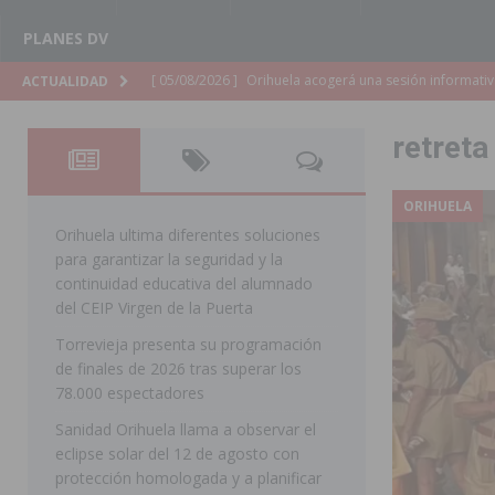
PLANES DV
[ 05/08/2026 ]
La Generalitat adjudica el contrato par
ACTUALIDAD
Torrevieja
COMARCA
retreta
[ 05/08/2026 ]
Pilar de la Horadada celebra una nueva
DE LA HORADADA
ORIHUELA
[ 05/08/2026 ]
San Miguel de Salinas acogerá el espec
Orihuela ultima diferentes soluciones
para garantizar la seguridad y la
MIGUEL DE SALINAS
continuidad educativa del alumnado
[ 05/08/2026 ]
Quince años compartiendo la pasión po
del CEIP Virgen de la Puerta
Torrevieja presenta su programación
[ 05/08/2026 ]
La Guardia Civil detiene a un hombre en
de finales de 2026 tras superar los
TORREVIEJA
78.000 espectadores
[ 05/08/2026 ]
El Hospital Vega Baja disminuye desde 
Sanidad Orihuela llama a observar el
eclipse solar del 12 de agosto con
ORIHUELA
protección homologada y a planificar
[ 05/08/2026 ]
La Policía Local de Rojales pone a dispo