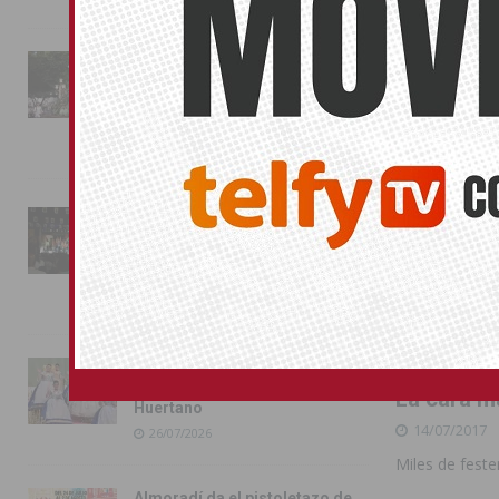
La fiesta se adueña de
Almoradí con la presentación
de los cargos festeros y la
toma del castillo
31/07/2026
Pilar de la Horadada
conmemora con emoción el
40º aniversario de su
independencia como municipio
31/07/2026
Almoradí presume de raíces
con el desfile del Bando
La cara m
Huertano
14/07/2017
26/07/2026
Miles de feste
Almoradí da el pistoletazo de