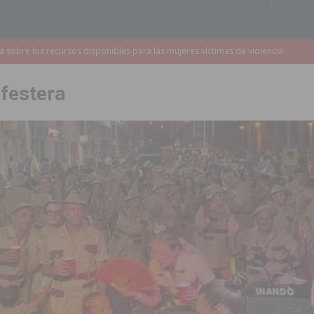
a redactar el proyecto de ampliación de la CV-95 entre Orihuela y
 festera
 edición de ‘El Mojón en Movimiento’ con torneos de fútbol sala
PILAR
táculo ‘Desempolsant’ dentro del Festival ManIAC Test 2026
SAN
r el golf
ORIHUELA
 Torrevieja tras ser sorprendido con un arma de fuego en la vía pública
2023 un 75% la demora quirúrgica de los pacientes con riesgo vital
sición judicial a un conductor por conducir bajo los efectos del alcohol