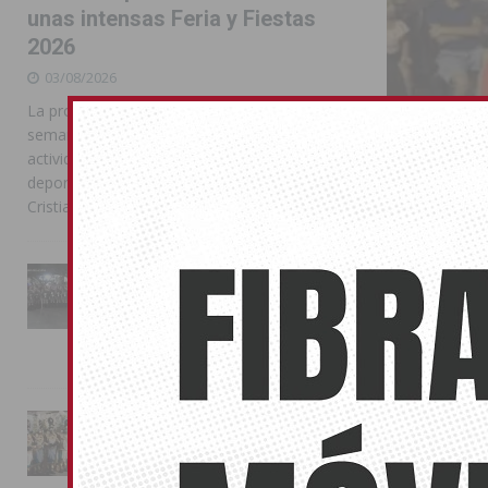
unas intensas Feria y Fiestas
2026
03/08/2026
La programación reunió durante más de una
semana actos institucionales, conciertos,
actividades familiares, competiciones
deportivas y las celebraciones de Moros y
Cristianos
Diversión
La Entrada Cristiana llena de
24/07/2018
esplendor las calles de
Almoradí en una multitudinaria
Las comparsas 
jornada festera
Reconquista
02/08/2026
La magia de la Entrada Mora
conquista las calles de
Almoradí
ORIHUELA
01/08/2026