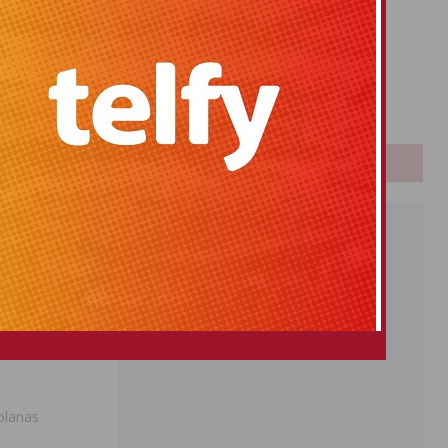
Primitiva
El Gordo
Euromillones
Loteria
Once
PUBLICIDAD
iolanas