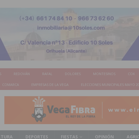
S
REDOVÁN
RAFAL
DOLORES
MONTESINOS
COX
COMARCA
EMPRESAS DE LA VEGA
ELECCIONES MUNICIPALES MAYO 2
LTURA
DEPORTES
FIESTAS
OPINIÓN
AGRI