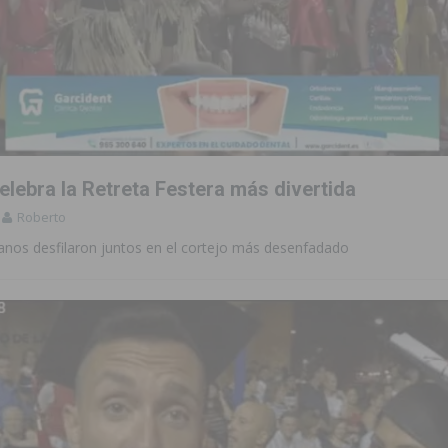
elebra la Retreta Festera más divertida
Roberto
ianos desfilaron juntos en el cortejo más desenfadado