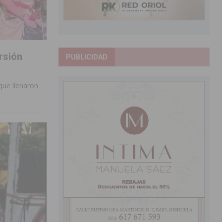
rsión
PUBLICIDAD
 que llenaron