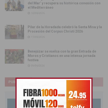
del Mar’ y recupera su histórica conexión con
el Mediterráneo
12/06/2026
Pilar de la Horadada celebró la Santa Misa y la
Procesión del Corpus Christi 2026
11/06/2026
Benejúzar se vuelca con la gran Entrada de
Moros y Cristianos en una intensa jornada
festiva
09/06/2026
PUBLICIDAD