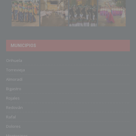
MUNICIPIOS
Orihuela
Torrevieja
Almoradí
Bigastro
Rojales
Redován
Rafal
Dolores
Montesinos