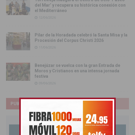
del Mar’ y recupera su histórica conexión con
el Mediterráneo
12/06/2026
Pilar de la Horadada celebró la Santa Misa y la
Procesión del Corpus Christi 2026
11/06/2026
Benejúzar se vuelca con la gran Entrada de
Moros y Cristianos en una intensa jornada
festiva
09/06/2026
PUBLICIDAD