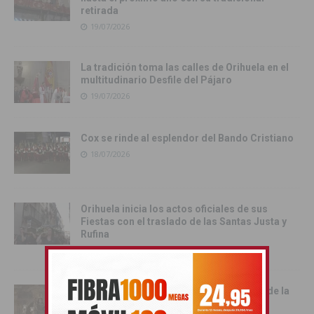
retirada
19/07/2026
La tradición toma las calles de Orihuela en el
multitudinario Desfile del Pájaro
19/07/2026
Cox se rinde al esplendor del Bando Cristiano
18/07/2026
Orihuela inicia los actos oficiales de sus
Fiestas con el traslado de las Santas Justa y
Rufina
18/07/2026
Cox vive su día grande con la procesión de la
Virgen del Carmen