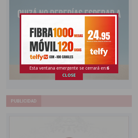
Esta ventana emergente se cerrará en:
5
CLOSE
PUBLICIDAD