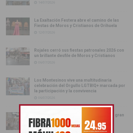
14/07/2026
La Exaltación Festera abre el camino de las
Fiestas de Moros y Cristianos de Orihuela
12/07/2026
Rojales cerró sus fiestas patronales 2026 con
un brillante desfile de Moros y Cristianos
06/07/2026
Los Montesinos vive una multitudinaria
celebración del Orgullo LGTBIQ+ marcada por
la participación y la convivencia
06/07/2026
Rojales vive una noche inolvidable con la gran
Charanga de sus fiestas patronales
05/07/2026