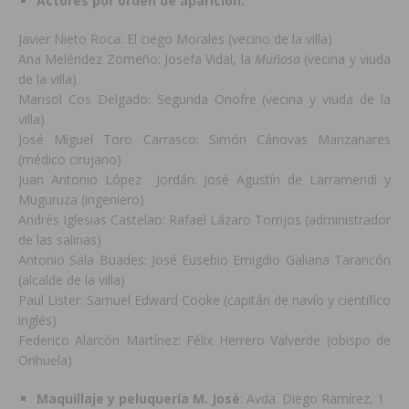
Actores por orden de aparición:
Javier Nieto Roca: El ciego Morales (vecino de la villa)
Ana Meléndez Zomeño: Josefa Vidal, la
Muñosa
(vecina y viuda
de la villa)
Marisol Cos Delgado: Segunda Onofre (vecina y viuda de la
villa)
José Miguel Toro Carrasco: Simón Cánovas Manzanares
(médico cirujano)
Juan Antonio López Jordán: José Agustín de Larramendi y
Muguruza (ingeniero)
Andrés Iglesias Castelao: Rafael Lázaro Torrijos (administrador
de las salinas)
Antonio Sala Buades: José Eusebio Emigdio Galiana Tarancón
(alcalde de la villa)
Paul Lister: Samuel Edward Cooke (capitán de navío y científico
inglés)
Federico Alarcón Martínez: Félix Herrero Valverde (obispo de
Orihuela)
Maquillaje y peluquería M. José
: Avda. Diego Ramírez, 1