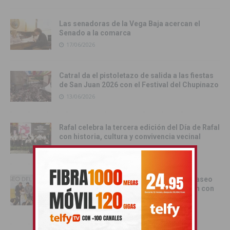
Las senadoras de la Vega Baja acercan el
Senado a la comarca
17/06/2026
Catral da el pistoletazo de salida a las fiestas
de San Juan 2026 con el Festival del Chupinazo
13/06/2026
Rafal celebra la tercera edición del Día de Rafal
con historia, cultura y convivencia vecinal
13/06/2026
Torrevieja inaugura el Centro de Ocio ‘Paseo
del Mar’ y recupera su histórica conexión con
el Mediterráneo
12/06/2026