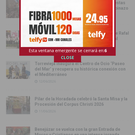
Catral da el pistoletazo de salida a las fiestas
de San Juan 2026 con el Festival del Chupinazo
13/06/2026
Rafal celebra la tercera edición del Día de Rafal
con historia, cultura y convivencia vecinal
13/06/2026
Esta ventana emergente se cerrará en:
4
CLOSE
Torrevieja inaugura el Centro de Ocio ‘Paseo
del Mar’ y recupera su histórica conexión con
el Mediterráneo
12/06/2026
Pilar de la Horadada celebró la Santa Misa y la
Procesión del Corpus Christi 2026
11/06/2026
Benejúzar se vuelca con la gran Entrada de
Moros y Cristianos en una intensa jornada