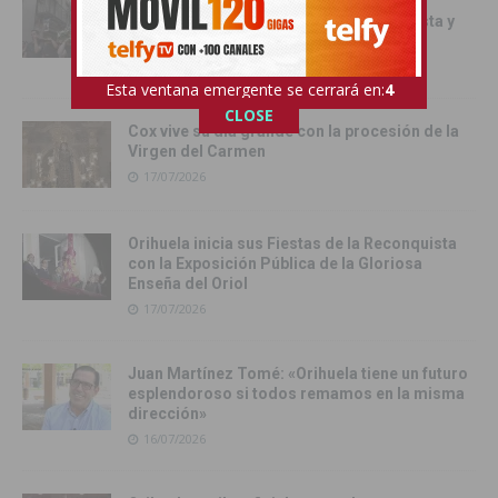
Orihuela inicia los actos oficiales de sus
Fiestas con el traslado de las Santas Justa y
Rufina
18/07/2026
Esta ventana emergente se cerrará en:
3
CLOSE
Cox vive su día grande con la procesión de la
Virgen del Carmen
17/07/2026
Orihuela inicia sus Fiestas de la Reconquista
con la Exposición Pública de la Gloriosa
Enseña del Oriol
17/07/2026
Juan Martínez Tomé: «Orihuela tiene un futuro
esplendoroso si todos remamos en la misma
dirección»
16/07/2026