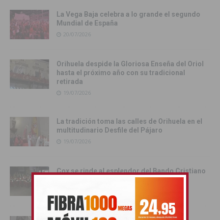
La Vega Baja celebra a lo grande el segundo
Mundial de España
20/07/2026
Orihuela despide la Gloriosa Enseña del Oriol
hasta el próximo año con su tradicional
retirada
19/07/2026
La tradición toma las calles de Orihuela en el
multitudinario Desfile del Pájaro
19/07/2026
Cox se rinde al esplendor del Bando Cristiano
18/07/2026