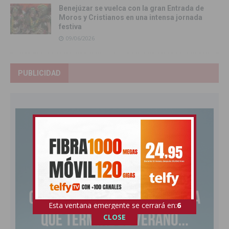
Benejúzar se vuelca con la gran Entrada de
Moros y Cristianos en una intensa jornada
festiva
09/06/2026
PUBLICIDAD
Esta ventana emergente se cerrará en:
5
CLOSE