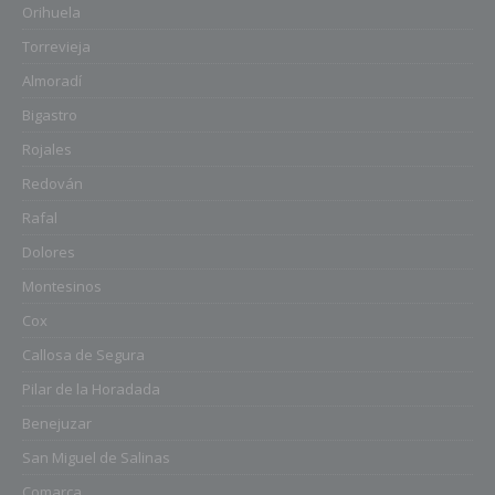
Orihuela
Torrevieja
Almoradí
Bigastro
Rojales
Redován
Rafal
Dolores
Montesinos
Cox
Callosa de Segura
Pilar de la Horadada
Benejuzar
San Miguel de Salinas
Comarca