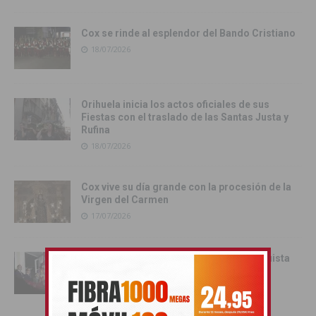
Cox se rinde al esplendor del Bando Cristiano
18/07/2026
Orihuela inicia los actos oficiales de sus
Fiestas con el traslado de las Santas Justa y
Rufina
18/07/2026
Cox vive su día grande con la procesión de la
Virgen del Carmen
17/07/2026
Orihuela inicia sus Fiestas de la Reconquista
con la Exposición Pública de la Gloriosa
Enseña del Oriol
17/07/2026