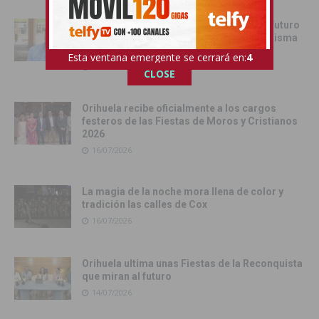
Juan Martínez Tomé: «Orihuela tiene un futuro
esplendoroso si todos remamos en la misma
dirección»
Esta ventana emergente se cerrará en:
2
16/07/2026
CLOSE
Orihuela recibe oficialmente a los cargos
festeros de las Fiestas de Moros y Cristianos
2026
16/07/2026
La magia de la noche mora llena de color y
tradición las calles de Cox
16/07/2026
Orihuela ultima unas Fiestas de la Reconquista
que miran al futuro
14/07/2026