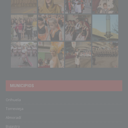
MUNICIPIOS
Orihuela
Torrevieja
Almoradí
Bigastro